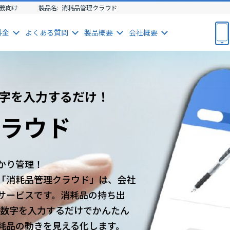
務向け
製品名:
消耗品管理クラウド
料金
よくある
質問
製品
概要
会社
概要
数字を入力するだけ！
ラウド
かり管理！
「消耗品管理クラウド」は、会社
サービスです。消耗品の持ち出
て数字を入力するだけでかんたん
耗品の動きを見える化します。