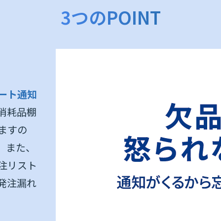
3つのPOINT
ート通知
消耗品棚
ますの
。また、
注リスト
発注漏れ
。