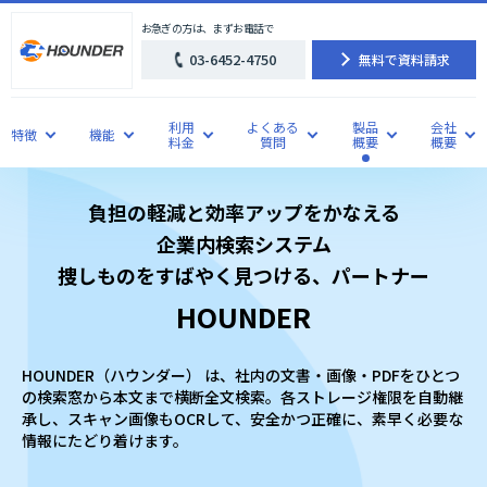
お急ぎの方は、まずお電話で
03-6452-4750
無料で資料請求
利用
よくある
製品
会社
特徴
機能
料金
質問
概要
概要
負担の軽減と効率アップをかなえる
企業内検索システム
捜しものをすばやく見つける、パートナー
HOUNDER
HOUNDER（ハウンダー） は、社内の文書・画像・PDFをひとつ
の検索窓から本文まで横断全文検索。各ストレージ権限を自動継
承し、スキャン画像もOCRして、安全かつ正確に、素早く必要な
情報にたどり着けます。