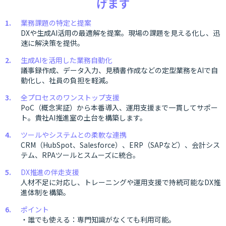
げます
業務課題の特定と提案
DXや生成AI活用の最適解を提案。現場の課題を見える化し、迅
速に解決策を提供。
生成AIを活用した業務自動化
議事録作成、データ入力、見積書作成などの定型業務をAIで自
動化し、社員の負担を軽減。
全プロセスのワンストップ支援
PoC（概念実証）から本番導入、運用支援まで一貫してサポー
ト。貴社AI推進室の土台を構築します。
ツールやシステムとの柔軟な連携
CRM（HubSpot、Salesforce）、ERP（SAPなど）、会計シス
テム、RPAツールとスムーズに統合。
DX推進の伴走支援
人材不足に対応し、トレーニングや運用支援で持続可能なDX推
進体制を構築。
ポイント
・誰でも使える：専門知識がなくても利用可能。