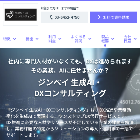
お急ぎの方は、まずお電話で
03-6452-4750
無料で資料請求
利用
よくある
製品
会社
特徴
機能
料金
質問
概要
概要
社内に専門人材がいなくても、DXは進められます
その業務、AIに任せませんか？
ジンベイ 生成AI・
DXコンサルティング
「ジンベイ 生成AI・DXコンサルティング」は、DX推進や業務効
率化を生成AIで実現する、ワンストップDX代行サービスです。
DX推進に必要な人材やリソースが不足している企業の課題を解決
し、業務課題の特定からソリューションの導入・運用まで一括で
サポートします。