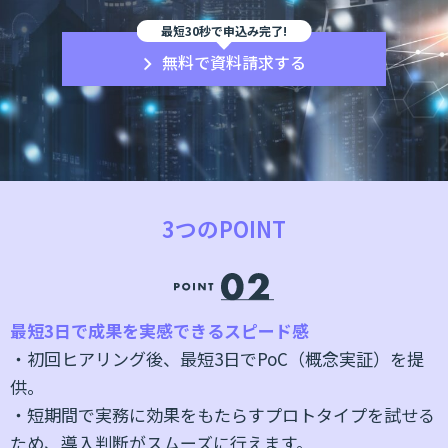
最短30秒で申込み完了!
無料で資料請求する
3つのPOINT
最短3日で成果を実感できるスピード感
ベ
・初回ヒアリング後、最短3日でPoC（概念実証）を提
で
供。
・短期間で実務に効果をもたらすプロトタイプを試せる
提
ため、導入判断がスムーズに行えます。