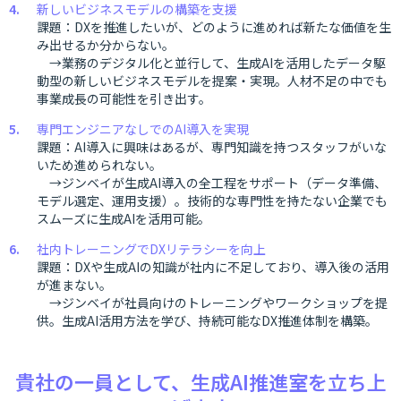
新しいビジネスモデルの構築を支援
課題：DXを推進したいが、どのように進めれば新たな価値を生
み出せるか分からない。
→業務のデジタル化と並行して、生成AIを活用したデータ駆
動型の新しいビジネスモデルを提案・実現。人材不足の中でも
事業成長の可能性を引き出す。
専門エンジニアなしでのAI導入を実現
課題：AI導入に興味はあるが、専門知識を持つスタッフがいな
いため進められない。
→ジンベイが生成AI導入の全工程をサポート（データ準備、
モデル選定、運用支援）。技術的な専門性を持たない企業でも
スムーズに生成AIを活用可能。
社内トレーニングでDXリテラシーを向上
課題：DXや生成AIの知識が社内に不足しており、導入後の活用
が進まない。
→ジンベイが社員向けのトレーニングやワークショップを提
供。生成AI活用方法を学び、持続可能なDX推進体制を構築。
貴社の一員として、生成AI推進室を立ち上