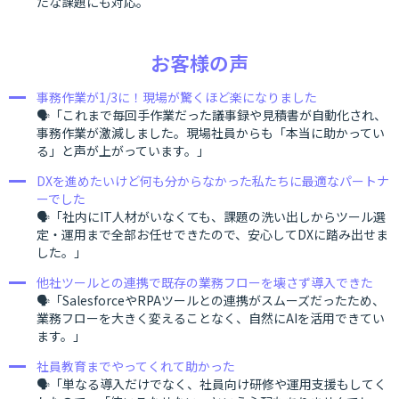
たな課題にも対応。
お客様の声
事務作業が1/3に！現場が驚くほど楽になりました
🗣「これまで毎回手作業だった議事録や見積書が自動化され、
事務作業が激減しました。現場社員からも「本当に助かってい
る」と声が上がっています。」
DXを進めたいけど何も分からなかった私たちに最適なパートナ
ーでした
🗣「社内にIT人材がいなくても、課題の洗い出しからツール選
定・運用まで全部お任せできたので、安心してDXに踏み出せま
した。」
他社ツールとの連携で既存の業務フローを壊さず導入できた
🗣「SalesforceやRPAツールとの連携がスムーズだったため、
業務フローを大きく変えることなく、自然にAIを活用できてい
ます。」
社員教育までやってくれて助かった
🗣「単なる導入だけでなく、社員向け研修や運用支援もしてく