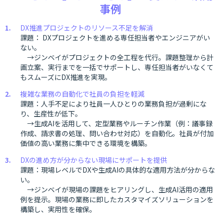
事例
DX推進プロジェクトのリソース不足を解消
課題： DXプロジェクトを進める専任担当者やエンジニアがい
ない。
→ジンベイがプロジェクトの全工程を代行。課題整理から計
画立案、実行までを一括でサポートし、専任担当者がいなくて
もスムーズにDX推進を実現。
複雑な業務の自動化で社員の負担を軽減
課題：人手不足により社員一人ひとりの業務負担が過剰にな
り、生産性が低下。
→生成AIを活用して、定型業務やルーチン作業（例：議事録
作成、請求書の処理、問い合わせ対応）を自動化。社員が付加
価値の高い業務に集中できる環境を構築。
DXの進め方が分からない現場にサポートを提供
課題：現場レベルでDXや生成AIの具体的な適用方法が分からな
い。
→ジンベイが現場の課題をヒアリングし、生成AI活用の適用
例を提示。現場の業務に即したカスタマイズソリューションを
構築し、実用性を確保。