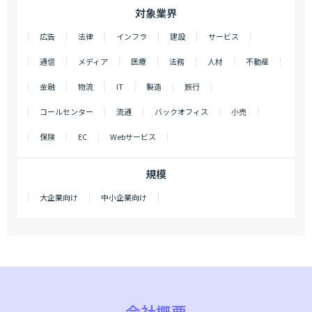
対象業界
広告
法律
インフラ
建設
サービス
通信
メディア
医療
法務
人材
不動産
金融
物流
IT
製造
旅行
コールセンター
流通
バックオフィス
小売
保険
EC
Webサービス
規模
大企業向け
中小企業向け
会社概要