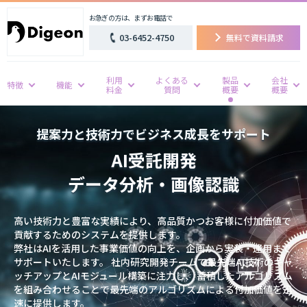
お急ぎの方は、まずお電話で
03-6452-4750
無料で資料請求
利用
よくある
製品
会社
特徴
機能
料金
質問
概要
概要
提案力と技術力でビジネス成長をサポート
AI受託開発
データ分析・画像認識
高い技術力と豊富な実績により、高品質かつお客様に付加価値で
貢献するためのシステムを提供します。
弊社はAIを活用した事業価値の向上を、企画から実装・運用まで
サポートいたします。 社内研究開発チームで最先端AI技術のキャ
ッチアップとAIモジュール構築に注力し、 蓄積したアルゴリズム
を組み合わせることで最先端のアルゴリズムによる付加価値を迅
速に提供します。