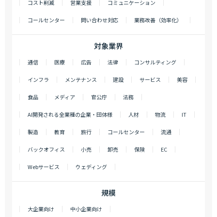
コスト削減
営業支援
コミュニケーション
コールセンター
問い合わせ対応
業務改善（効率化）
対象業界
通信
医療
広告
法律
コンサルティング
インフラ
メンテナンス
建設
サービス
美容
食品
メディア
官公庁
法務
AI開発される全業種の企業・団体様
人材
物流
IT
製造
教育
旅行
コールセンター
流通
バックオフィス
小売
卸売
保険
EC
Webサービス
ウェディング
規模
大企業向け
中小企業向け