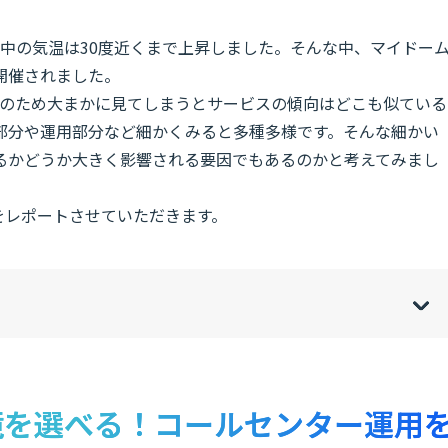
中の気温は30度近くまで上昇しました。そんな中、マイドー
開催されました。
会のため大まかに見てしまうとサービスの傾向はどこも似ている
部分や運用部分など細かくみると多種多様です。そんな細かい
るかどうか大きく影響される要因でもあるのかと考えてみまし
をレポートさせていただきます。
w
de
o
[
[
]
]
sh
hi
境を選べる！コールセンター運用