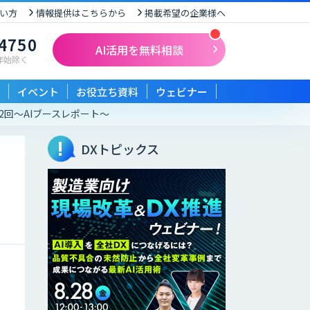
い方
情報提供はこちらから
掲載希望の企業様へ
-4750
AI活用を無料相談
末年始除く
イベント
お役立ち資料
ウェビナー
第12回～AIブースレポート～
DXトピックス