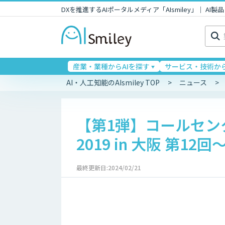
DXを推進するAIポータルメディア「AIsmiley」｜ A
検
索:
産業・業種からAIを探す
サービス・技術から
AI・人工知能のAIsmiley TOP
ニュース
【第1弾】コールセンタ
2019 in 大阪 第1
最終更新日:2024/02/21