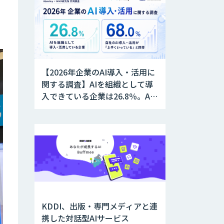
【2026年企業のAI導入・活用に
関する調査】AIを組織として導
入できている企業は26.8％。AI
導入企業の68.0％が、自社での
AI導入・活用は「上手くいって
いる」と回答
KDDI、出版・専門メディアと連
携した対話型AIサービス