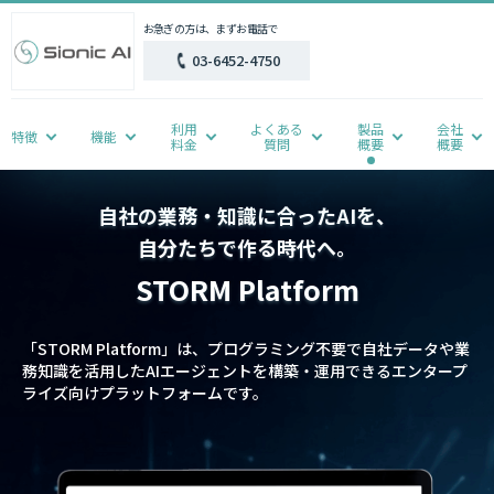
お急ぎの方は、まずお電話で
03-6452-4750
利用
よくある
製品
会社
特徴
機能
料金
質問
概要
概要
自社の業務・知識に合ったAIを、
自分たちで作る時代へ。
STORM Platform
「STORM Platform」は、プログラミング不要で自社データや業
務知識を活用したAIエージェントを構築・運用できるエンタープ
ライズ向けプラットフォームです。