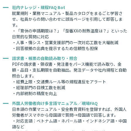
社内ナレッジ・規程FAQ Bot
就業規則・業務マニュアル・製品カタログをまるごと学習さ
せ、社員からの問い合わせに該当ページを引用して即答しま
す。
・「育休の申請期限は？」「型番XXの耐熱温度は？」といった
日常的な質問に対応
・人事・情シス・営業支援部門の一次対応工数を大幅削減
・回答根拠の出典を提示するため信頼性も担保
請求書・帳票の自動読み取り・照合
PDFの請求書・領収書・発注書をパース機能で読み取り、金
額・品目・支払期限を自動抽出。発注データや社内規程と自動
照合します。
・経費上限・交通費ルール等の規程違反をアラート
・経理部門の目検工数を削減
・内部統制の精度を向上
外国人労働者向け多言語マニュアル／現場FAQ
日本語の作業マニュアル・安全教育資料を登録すれば、外国人
労働者がスマホから母国語で質問→母国語で回答します。
・対応言語：ベトナム語・ネパール語・インドネシア語・中国
語など