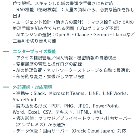
位で解析。スキャンした紙の書類や手書きにも対応
– RAG機能（情報検索）：大量の資料から、必要な箇所を探し
出す
– エージェント設計（動き方の設計）：マウス操作だけでAIの
処理手順を組み立てられる図面（プログラミング不要）
– AIエンジンの選択：OpenAI・Claude・Gemini・Llamaなど
主要AIを切り替え可能
エンタープライズ機能
– アクセス権限管理／個人情報・機密情報の自動検出
– 変更履歴の管理と操作ログの記録
– AIの処理負荷・ネットワーク・ストレージを自動で最適化
– 部分的な変更・拡張がしやすい設計
外部連携・対応環境
– 連携先：Slack、Microsoft Teams、LINE、LINE Works、
SharePoint
– 読み込める形式：PDF、PNG、JPEG、PowerPoint、
Word、Excel、CSV、テキスト、HTML、XML
– 導入形態：クラウド／プライベートクラウド/社内サーバー
（オンプレミス）から選択
– データ保管：国内サーバー（Oracle Cloud Japan）対応