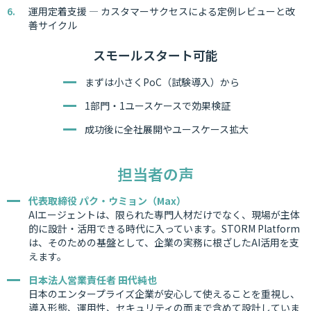
運用定着支援 — カスタマーサクセスによる定例レビューと改
善サイクル
スモールスタート可能
まずは小さくPoC（試験導入）から
1部門・1ユースケースで効果検証
成功後に全社展開やユースケース拡大
担当者の声
代表取締役 パク・ウミョン（Max）
AIエージェントは、限られた専門人材だけでなく、現場が主体
的に設計・活用できる時代に入っています。STORM Platform
は、そのための基盤として、企業の実務に根ざしたAI活用を支
えます。
日本法人営業責任者 田代純也
日本のエンタープライズ企業が安心して使えることを重視し、
導入形態、運用性、セキュリティの面まで含めて設計していま