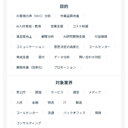
目的
お客様の声（VOC）分析
作業品質改善
AI人材育成・教育
営業支援
コスト削減
満足度向上
顧客分析
AI研究開発支援
付加価値
コミュニケーション
意思決定の高度化
コールセンター
育成支援
受付
データ分析
問い合わせ対応
業務改善（効率化）
プロモーション
対象業界
官公庁
建設
サービス
通信
メディア
人材
金融
物流
IT
製造
コールセンター
流通
バックオフィス
保険
コンサルティング