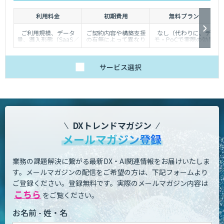
利用料金
初期費用
無料プラン
ご利用規模、データ
ご契約内容や構築支援
なし（代わりに、デ
量、導入形態（SaaS／
の有無によって異なり
モ・PoCで実際の効果
オンプレミス等）に応
ます。詳しくはご相談
を体験いただけます）
じて個別にお見積りい
ください。
たします
サービス
選択
DXトレンドマガジン
メールマガジン登録
業務の課題解決に繋がる最新DX・AI関連情報をお届けいたしま
す。
メールマガジンの配信をご希望の方は、下記フォームより
ご登録ください。登録無料です。
実際のメールマガジン内容は
こちら
をご覧ください。
お名前 - 姓・名