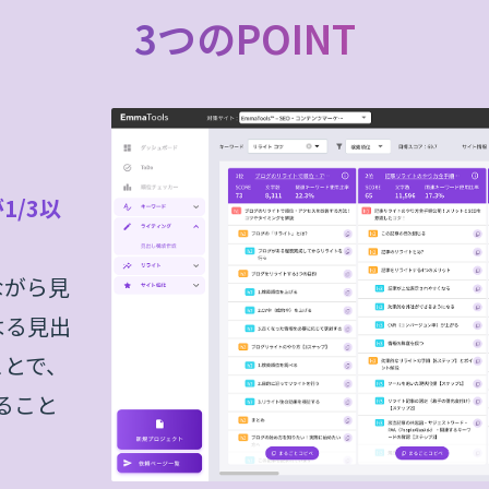
3つのPOINT
1/3以
ながら見
よる見出
ことで、
ること