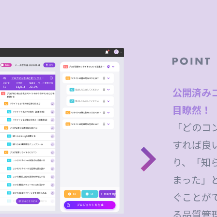
公開済み
目瞭然！
「どのコ
すれば良
り、「知
まった」
ぐことが
る品質管