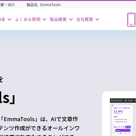
援・SEO
製品名:
EmmaTools
料金
よくある
質問
製品
概要
会社
概要
を
ls」
mmaTools」は、AIで文章作
ンテンツ作成ができるオールインワ