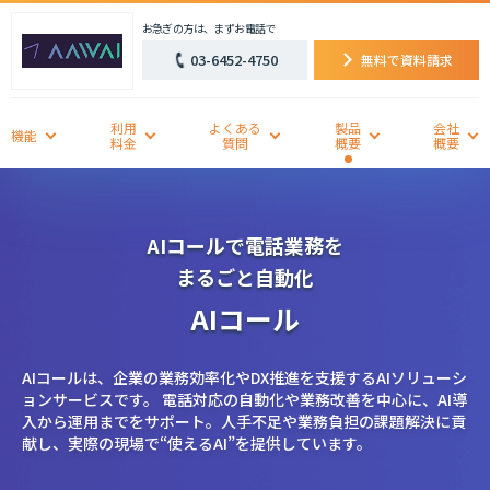
お急ぎの方は、まずお電話で
03-6452-4750
無料で資料請求
利用
よくある
製品
会社
機能
料金
質問
概要
概要
AIコールで電話業務を
まるごと自動化
AIコール
AIコールは、企業の業務効率化やDX推進を支援するAIソリューシ
ョンサービスです。 電話対応の自動化や業務改善を中心に、AI導
入から運用までをサポート。人手不足や業務負担の課題解決に貢
献し、実際の現場で“使えるAI”を提供しています。