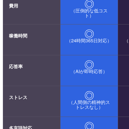
◎
費用
（圧倒的な低コス
ト）
◎
稼働時間
（24時間365日対応）
（
◎
応答率
（AIが即時応答）
◎
ストレス
（人間側の精神的ス
トレスなし）
◎
多言語対応