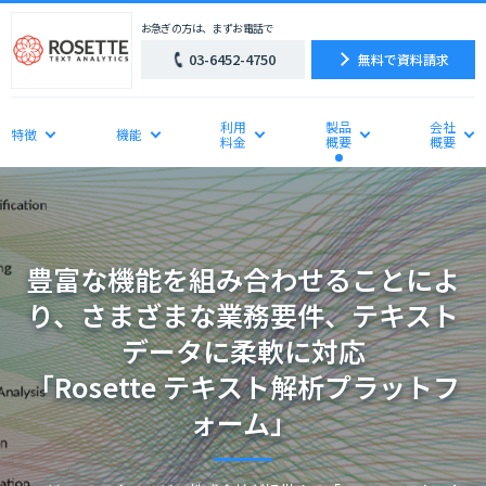
お急ぎの方は、まずお電話で
03-6452-4750
無料で資料請求
利用
製品
会社
特徴
機能
料金
概要
概要
豊富な機能を組み合わせることによ
り、さまざまな業務要件、テキスト
データに柔軟に対応
「Rosette テキスト解析プラットフ
ォーム」