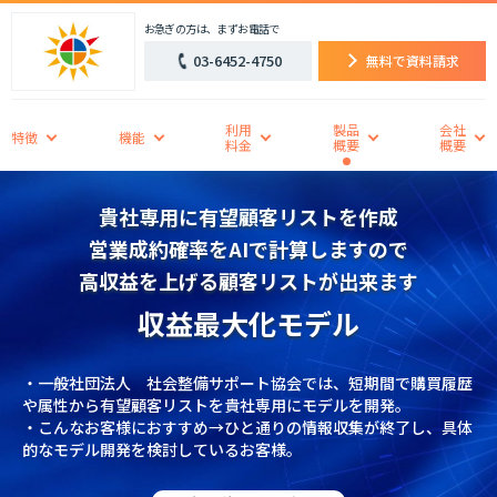
お急ぎの方は、まずお電話で
03-6452-4750
無料で資料請求
利用
製品
会社
特徴
機能
料金
概要
概要
貴社専用に有望顧客リストを作成
営業成約確率をAIで計算しますので
高収益を上げる顧客リストが出来ます
収益最大化モデル
・一般社団法人 社会整備サポート協会では、短期間で購買履歴
や属性から有望顧客リストを貴社専用にモデルを開発。
・こんなお客様におすすめ→ひと通りの情報収集が終了し、具体
的なモデル開発を検討しているお客様。