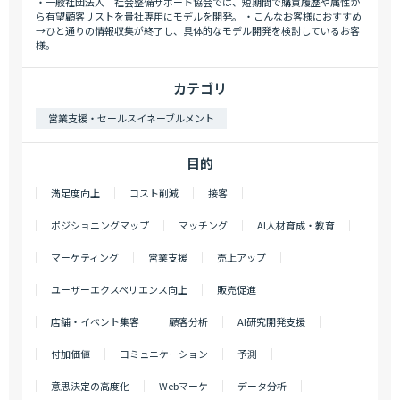
・一般社団法人 社会整備サポート協会では、短期間で購買履歴や属性か
ら有望顧客リストを貴社専用にモデルを開発。 ・こんなお客様におすすめ
→ひと通りの情報収集が終了し、具体的なモデル開発を検討しているお客
様。
カテゴリ
営業支援・セールスイネーブルメント
目的
満足度向上
コスト削減
接客
ポジショニングマップ
マッチング
AI人材育成・教育
マーケティング
営業支援
売上アップ
ユーザーエクスペリエンス向上
販売促進
店舗・イベント集客
顧客分析
AI研究開発支援
付加価値
コミュニケーション
予測
意思決定の高度化
Webマーケ
データ分析