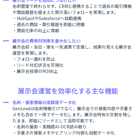
名刺管理で終わらせず、CRMと連携することで過去の取引情報
や商談履歴を踏まえた質の高いフォローを実現します。
・HubSpotやSalesforceへ自動連携
・過去の商談・取引履歴を即座に把握
・商談化率の向上に貢献
展示会の費用対効果を最大化したい
展示会前・当日・後を一気通貫で支援し、成果の見える展示会
運営を実現します。
・フォロー漏れを防止
・リード対応状況を可視化
・展示会投資のROI向上
展示会運営を効率化する主な機能
名刺・接客情報の高精度データ化
GenLeadは名刺情報だけでなく、展示会での接客内容や手書き
メモも含めて一体でデータ化します。展示会特有の文脈を残し
たまま、即座にリードとして活用可能です。
・名刺の撮影・高精度AI-OCR読み取り
・手書きの接客メモやヒアリング内容も自動データ化