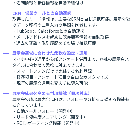
・名刺情報と接客情報を自動で紐付け
CRM・営業ツールとの自動連携
取得したリード情報は、主要なCRMと自動連携可能。展示会後
のデータ移行や二重入力の手間を削減します。
・HubSpot、Salesforceとの自動連携
・メールアドレスを起点に既存顧客情報を自動取得
・過去の商談・取引履歴をその場で確認可能
展示会運営に合わせた柔軟な設定・運用
スマホ中心の運用から紙アンケート併用まで、各社の展示会ス
タイルに合わせて柔軟に対応できます。
・スマートフォンだけで完結する名刺登録
・接客項目・アンケート項目の自由なカスタマイズ
・現行の展示会運用を変えずに導入可能
展示会成果を高める付加機能（順次対応）
展示会の成果最大化に向け、フォローや分析を支援する機能も
拡充しています。
・自動メールフォロー（開発中）
・リード優先度スコアリング（開発中）
・ROIレポーティング機能（開発中）