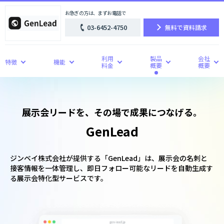
お急ぎの方は、まずお電話で
03-6452-4750
無料で資料請求
利用
製品
会社
特徴
機能
料金
概要
概要
展示会リードを、その場で成果につなげる。
GenLead
ジンベイ株式会社が提供する「GenLead」は、展示会の名刺と
接客情報を一体管理し、即日フォロー可能なリードを自動生成す
る展示会特化型サービスです。