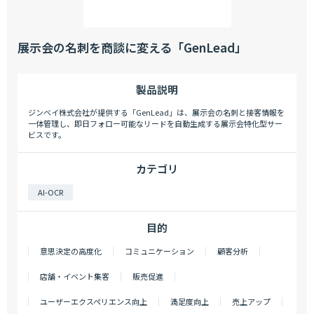
展示会の名刺を商談に変える「GenLead」
製品説明
ジンベイ株式会社が提供する「GenLead」は、展示会の名刺と接客情報を
一体管理し、即日フォロー可能なリードを自動生成する展示会特化型サー
ビスです。
カテゴリ
AI-OCR
目的
意思決定の高度化
コミュニケーション
顧客分析
店舗・イベント集客
販売促進
ユーザーエクスペリエンス向上
満足度向上
売上アップ