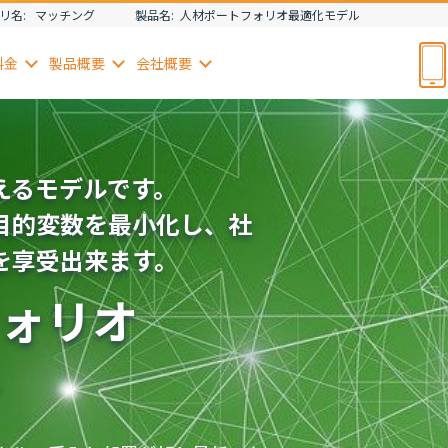
リ名:
マッチング
製品名:
人材ポートフォリオ最適化モデル
料金
製品
概要
会社
概要
えるモデルです。
目的変数を最小化し、社
を享受出来ます。
ォリオ