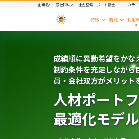
企業名:
一般社団法人 社会整備サポート協会
カテゴ
特徴
機能
利用
成績順に異動希望をかな
制約条件を充足しながら
員・会社双方がメリット
人材ポートフ
最適化モデル