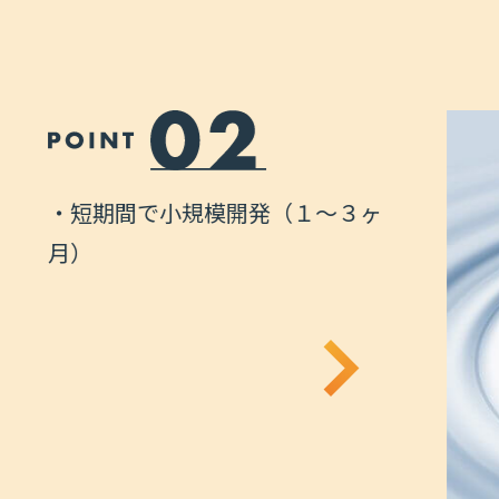
・誰でも
ポート