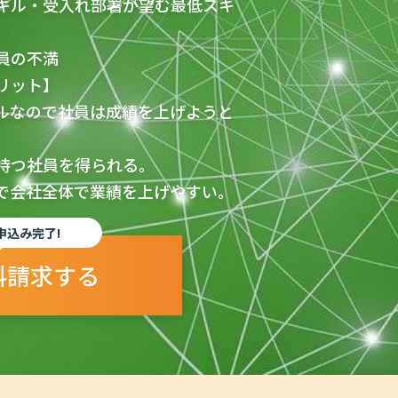
キル・受入れ部署が望む最低スキ
員の不満
リット】
ルなので社員は成績を上げようと
持つ社員を得られる。
で会社全体で業績を上げやすい。
申込み完了!
料請求する