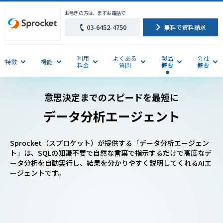
お急ぎの方は、まずお電話で
03-6452-4750
無料で資料請求
利用
よくある
製品
会社
特徴
機能
料金
質問
概要
概要
意思決定までのスピードを最短に
データ分析エージェント
Sprocket（スプロケット）が提供する「データ分析エージェン
ト」は、SQLの知識不要で自然な言葉で指示するだけで高度なデ
ータ分析を自動実行し、結果を分かりやすく説明してくれるAIエ
ージェントです。