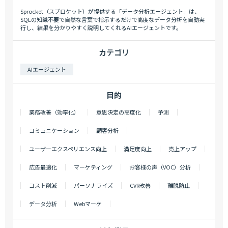
Sprocket（スプロケット）が提供する「データ分析エージェント」は、
SQLの知識不要で自然な言葉で指示するだけで高度なデータ分析を自動実
行し、結果を分かりやすく説明してくれるAIエージェントです。
カテゴリ
AIエージェント
目的
業務改善（効率化）
意思決定の高度化
予測
コミュニケーション
顧客分析
ユーザーエクスペリエンス向上
満足度向上
売上アップ
広告最適化
マーケティング
お客様の声（VOC）分析
コスト削減
パーソナライズ
CVR改善
離脱防止
データ分析
Webマーケ