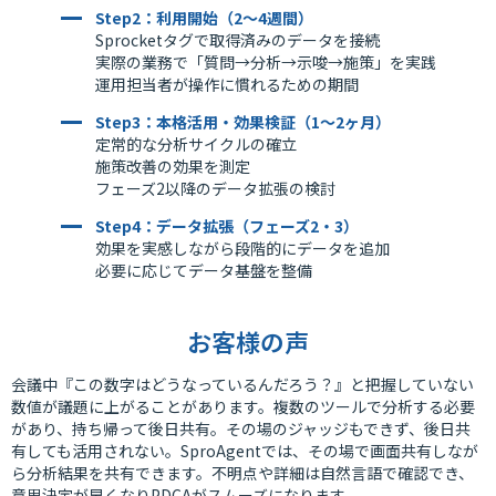
Step2：利用開始（2〜4週間）
Sprocketタグで取得済みのデータを接続
実際の業務で「質問→分析→示唆→施策」を実践
運用担当者が操作に慣れるための期間
Step3：本格活用・効果検証（1〜2ヶ月）
定常的な分析サイクルの確立
施策改善の効果を測定
フェーズ2以降のデータ拡張の検討
Step4：データ拡張（フェーズ2・3）
効果を実感しながら段階的にデータを追加
必要に応じてデータ基盤を整備
お客様の声
会議中『この数字はどうなっているんだろう？』と把握していない
数値が議題に上がることがあります。複数のツールで分析する必要
があり、持ち帰って後日共有。その場のジャッジもできず、後日共
有しても活用されない。SproAgentでは、その場で画面共有しなが
ら分析結果を共有できます。不明点や詳細は自然言語で確認でき、
意思決定が早くなりPDCAがスムーズになります。