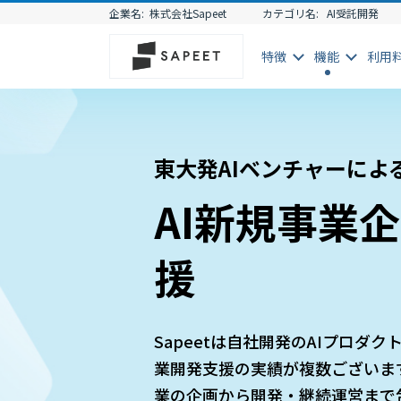
企業名:
株式会社Sapeet
カテゴリ名:
AI受託開発
特徴
機能
利用
東大発AIベンチャーによ
AI新規事業
援
Sapeetは自社開発のAIプロダ
業開発支援の実績が複数ございます
業の企画から開発・継続運営まで