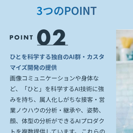
3つのPOINT
・カスタ
身体な
技術に強
接客・営
、姿勢、
プロダク
これらの