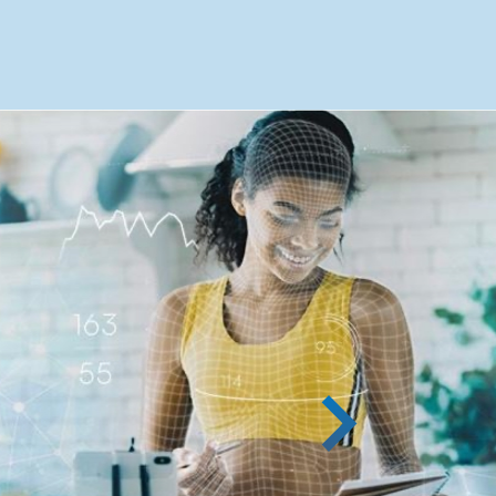
企画段階か
ム開発に
数
専任のコ
事業イン
からサポ
げに知見
カッショ