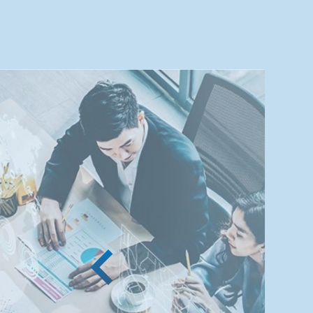
ひとを科学する独自のAI群
マイズ開発の提供
画像コミュニケーションや
ど、「ひと」を科学するAI
みを持ち、属人化しがちな
業ノウハウの分析・継承や
顔、体型の分析ができるAI
トを複数提供しています。 