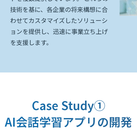
構想に合
リューシ
立ち上げ
Case Study①
AI会話学習アプリの開発