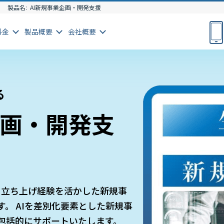
製品名:
AI新規事業企画・開発支援
料金
製品
概要
会社
概要
る
企画・開発支
クト立ち上げ経験を活かした新規事
。 AIを差別化要素とした新規事
包括的にサポートいたします。