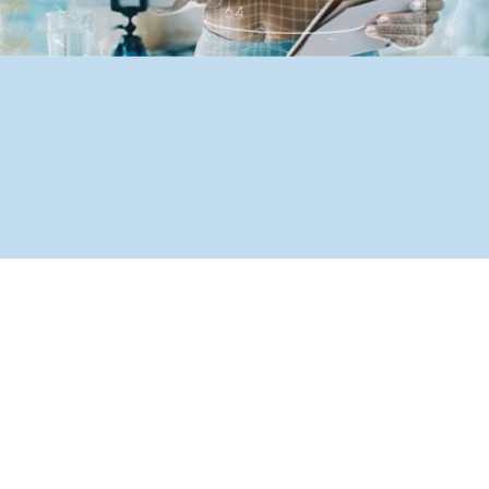
最適なA
ます。Sa
社DXを成
た企業様