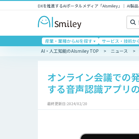
DXを推進するAIポータルメディア「AIsmiley」｜ A
検
索:
産業・業種からAIを探す
サービス・技術から
AI・人工知能のAIsmiley TOP
ニュース
オンライン会議での
する音声認識アプリ
最終更新日:2024/02/20