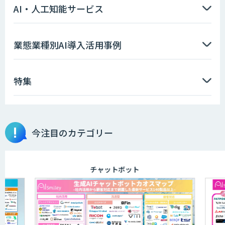
AI・人工知能サービス
imprai ezKotae
業態業種別AI導入活用事例
特集
データ分析エージェント
物品輸出から留学生・研究者のバックチ
今注目のカテゴリー
ェックまで自動化。輸出管理
AI「TRAFEED」
チャットボット
JOINT AI Flow byGMO