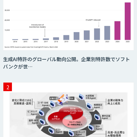
需要予測＋業務最適化AIシステム
『KISS』
imprai ezCheck
生成AI特許のグローバル動向公開。企業別特許数でソフト
バンクが世…
JAPAN AI HR
miibo