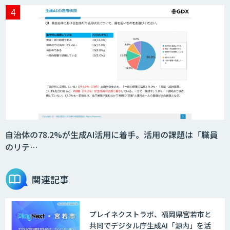
スクレイプPro
SAT
DX推進のパートナーに「ジンベイ 生成
AI・DXコンサルティング」
自治体の78.2%が生成AI活用に着手。活用の課題は「職員
のリテ…
Agentforce
関連記事
プレイネクストラボ、福岡県宮若市と
JAPAN AI SALES
共同でデジタル庁生成AI「源内」を活