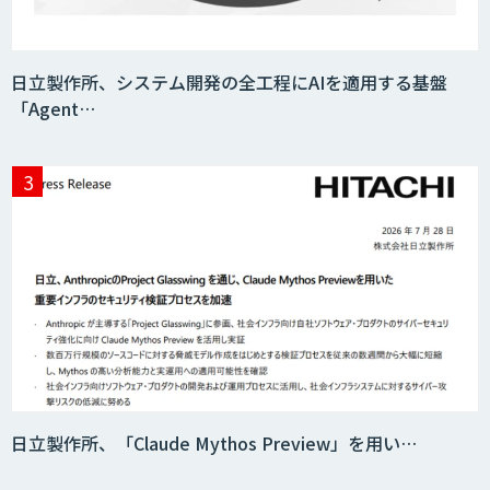
AIエージェントコース
日立製作所、システム開発の全工程にAIを適用する基盤
「Agent…
DELTA AI AGENT システム
ニーズを理解する対話型AIエージェント
「AI’mON for 展示会」
Web接客を進化させる対話型AIエージェ
ント「AI’mON for WEB」
日立製作所、「Claude Mythos Preview」を用い…
AIエージェント構築支援サービス