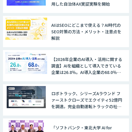
用した自治体AX実証実験を開始
JAPAN AI MARKETING
AIはSEOにどこまで使える？AI時代の
SEO対策の方法・メリット・注意点を
解説
ノウハウが必要な受注業務をAIエージェ
ントが自動処理します 『Knowfa（ノウ
ファ）受注AIエージェント』
【2026年企業のAI導入・活用に関する
調査】AIを組織として導入できている
企業は26.8％。AI導入企業の68.0％
が、自社でのAI導入・活用は「上手く
MANA Buddy
いっている」と回答
ロボトラック、シリーズAラウンド フ
ァーストクローズでエクイティ52億円
を調達。完全自動運転トラックの社会
データ構造化ソリューション「DX-laei」
実装に向けた開発・実証を推進
「ソフトバンク・東北大学 AI for