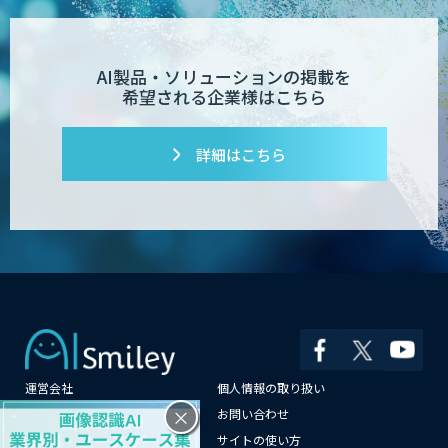
TIGEREYE AGENT
AI製品・ソリューションの掲載を
希望される企業様はこちら
AI開発・伴走支援・内製化支援
詳細はこちら
「ジンベイ AI技術実装アドバイザリー」
サービス
AI新規事業企画・開発支援
運営会社
個人情報の取り扱い
×
よくある質問
お問い合わせ
JAPAN AI AGENT
メールマガジン登録
サイトの使い方