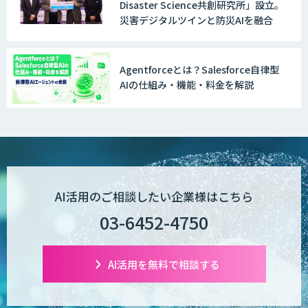
Disaster Science共創研究所」設立。
MµgenGAI
災害デジタルツインと防災AIを融合
Agentforceとは？Salesforce自律型
図面検索AI
AIの仕組み・機能・料金を解説
図面生成AI
AI活用のご相談したい企業様はこちら
AI Worker
03-6452-4750
【営業特化】AIエージェント構築サービ
AI活用を無料で相談する
ス