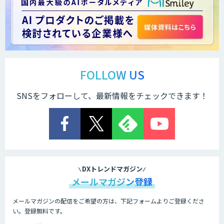
＜Dify活用＞AIエージェントDRIVE
戦略策定から実装まで一気通貫のAIエー
ジェント開発
FOLLOW US
SNSをフォローして、最新情報をチェックできます！
Explaza 生成AI Partner｜AIエージェン
ト
業務特化型AIエージェントの開発支援
「業務AIプロ」
DXトレンドマガジン
メールマガジン登録
メールマガジンの配信をご希望の方は、下記フォームよりご登録くださ
Dify導入支援
い。登録無料です。