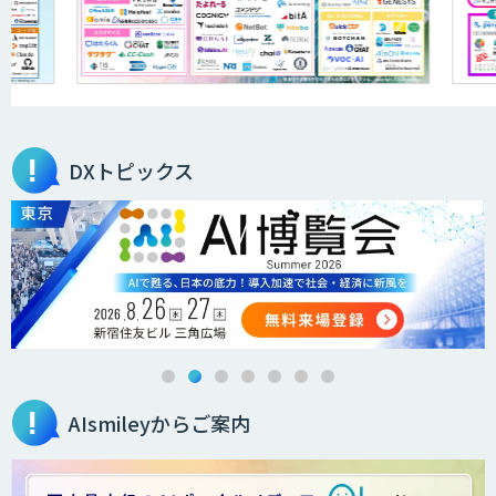
AIR-NEXUS
営業支援/ 業務自動化 AI
DXトピックス
secondz Agentsense
法人向けAIエージェント「OfficeAI社
員」
AIsmileyからご案内
2層ナレッジ×AIで顧客コミュニケーシ
ョンを効率化「ZEROCK」