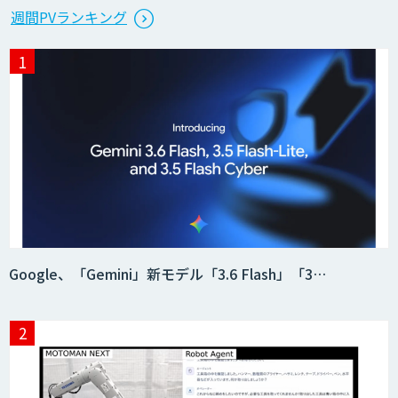
Microcosm×AIエンジニアでオンプレミ
週間PVランキング
スのAI導入支援サービス
生成AI活用 1day ブートキャンプ
データ分析エージェント
「AI課題の⽬利き」コンサルティングサ
Google、「Gemini」新モデル「3.6 Flash」「3…
ービス
フィジカルAI・AIロボット向け教師デー
タ収集・作成