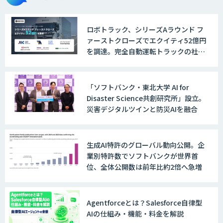
ョンを効率化「ZEROCK」
ロボトラック、シリーズAラウンド フ
ァーストクローズでエクイティ52億円
＜Dify活用＞AIエージェントDRIVE
を調達。完全自動運転トラックの社会
実装に向けた開発・実証を推進
「ソフトバンク・東北大学 AI for
戦略策定から実装まで一気通貫のAIエー
Disaster Science共創研究所」設立。
ジェント開発
災害デジタルツインと防災AIを融合
WARP NEXT
生成AI特許のグローバル動向公開。企
業別特許数でソフトバンクが世界首
位、全体公開数は前年比約2倍へ急増
LINE WORKS AiNote
Agentforceとは？Salesforce自律型
AIの仕組み・機能・料金を解説