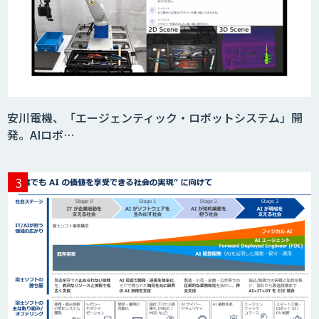
SaaS・サブスク向け収益管理プラット
フォーム「ソアスク」
JOINT AI Flow byGMO
安川電機、「エージェンティック・ロボットシステム」開
発。AIロボ…
Teachme Biz
AIR-NEXUS
Acompany セキュアチャット