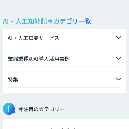
仕様書化「システム解析AI」
AI・人工知能記事カテゴリ一覧
LLMOチェキ
AI・人工知能サービス
AIエージェント開発支援
業態業種別AI導入活用事例
特集
AIエンジニアアカデミー（バイブコーデ
ィング研修）
今注目のカテゴリー
aiDAPTIV+