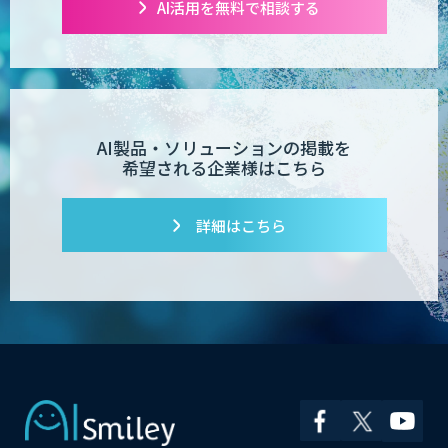
AI活用を無料で相談する
POPstation
業務特化型AIエージェントの開発支援
AI製品・ソリューションの掲載を
「業務AIプロ」
希望される企業様はこちら
詳細はこちら
Dify導入支援
Dify開発支援
PATPOST