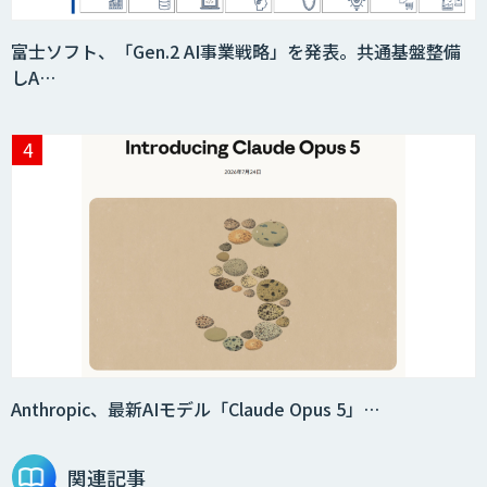
富士ソフト、「Gen.2 AI事業戦略」を発表。共通基盤整備
しA…
AI価格調査ツールSmapra
secondz Agentsense
Smart Search
法人向けAIエージェント「OfficeAI社
員」
Anthropic、最新AIモデル「Claude Opus 5」…
関連記事
2層ナレッジ×AIで顧客コミュニケーシ