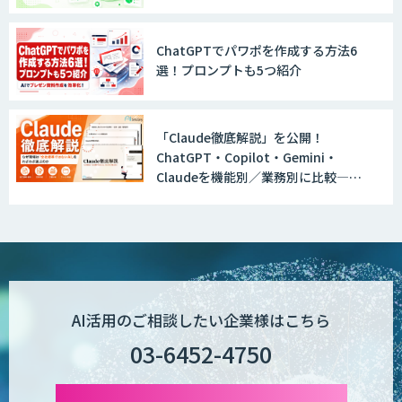
Explaza 生成AI Partner｜AIエージェン
ト
ChatGPTでパワポを作成する方法6
選！プロンプトも5つ紹介
GENIEE SFA/CRM
「Claude徹底解説」を公開！
ChatGPT・Copilot・Gemini・
Claudeを機能別／業務別に比較―自
WAN-RECORD Plus
社に合う生成AIの選び方がわかる実践
ガイド
Explaza 生成AI Partner | AX
AI活用のご相談したい企業様はこちら
03-6452-4750
Wanderlust RAG コンシェルジュ