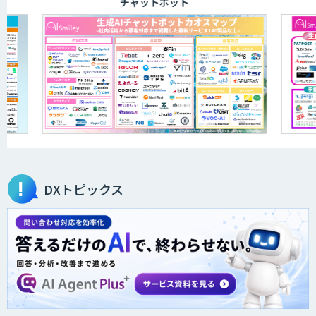
チャットボット
アリストルの法人向けAI研修
ELYZA Works with KDDI
JAPAN AI KNOWLEDGE
DXトピックス
医療文書作成を効率化する生成
AI「OPTiM AI ホスピタル」
オーダーメイドAI人材育成研修