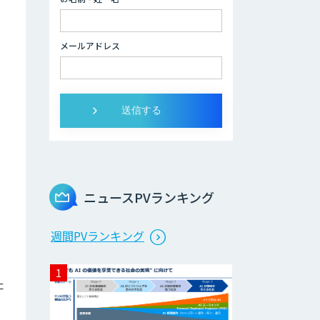
社員」
2層ナレッジ×AI
メールアドレス
で顧客コミュニケ
ーションを効率化
「ZEROCK」
＜Dify活用＞AIエ
ージェントDRIVE
戦略策定から実装
まで一気通貫のAI
エージェント開発
ニュースPVランキング
Explaza 生成AI
週間PVランキング
Partner｜AIエー
ジェント
た
業務特化型AIエー
ジェントの開発支
援「業務AIプロ」