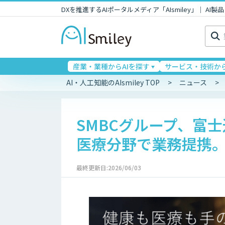
DXを推進するAIポータルメディア「AIsmiley」｜ A
検
索:
産業・業種からAIを探す
サービス・技術から
AI・人工知能のAIsmiley TOP
ニュース
SMBCグループ、富
医療分野で業務提携
最終更新日:2026/06/03