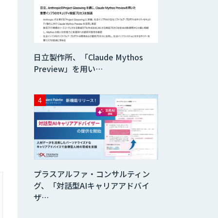
査）
異常検知AI
日立製作所、「Claude Mythos
需要予測＋業務最
Preview」を用い…
適化AIシステム
『KISS』
imprai ezCheck
JAPAN AI HR
プラスアルファ・コンサルティン
グ、「対話型AIキャリアアドバイ
ザ…
miibo