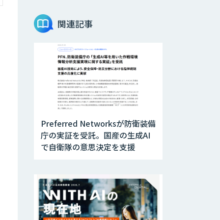
AIエージェントコ
関連記事
ース
DELTA AI AGENT
システム
ニーズを理解する
対話型AIエージェ
ント「AI’mON for
展示会」
Preferred Networksが防衛装備
庁の実証を受託。国産の生成AI
Web接客を進化さ
で自衛隊の意思決定を支援
せる対話型AIエー
ジェント
「AI’mON for
WEB」
AIエージェント構
築支援サービス