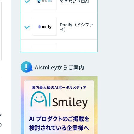
できないゼロAI
Docify（ドシファ
イ）
STORM Platform
AIsmileyからご案内
保
imprai ezKotae
データ分析エージ
ェント
プ
物品輸出から留学
の
生・研究者のバッ
クチェックまで自