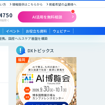
い方
情報提供はこちらから
掲載希望の企業様へ
-4750
AI活用を無料相談
末年始除く
イベント
お役立ち資料
ウェビナー
務提携。国産ヘルスケア基盤を構築
DXトピックス