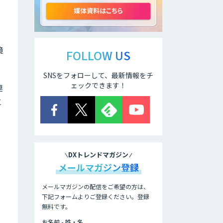
動化。輸出管理
AI「TRAFEED」
JOINT AI Flow
境
byGMO
FOLLOW US
SNSをフォローして、最新情報をチ
ェックできます！
連
AIR-NEXUS
に
営業支援/ 業務自
動化 AI
DXトレンドマガジン
メールマガジン登録
secondz
Agentsense
メールマガジンの配信をご希望の方は、
下記フォームよりご登録ください。登録
無料です。
法人向けAIエージ
ェント「OfficeAI
お名前 - 姓・名