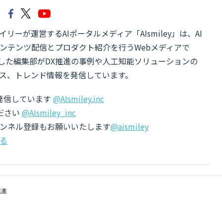
リーが運営するAIポータルメディア「AIsmiley」は、AI
ンテンツ配信とプロダクト紹介を行うWebメディアで
有した編集部がDX推進の事例や人工知能ソリューションの
ス、トレンド情報を発信しています。
でも発信しています
@AIsmiley.inc
ださい
@AIsmiley_inc
チャンネル登録もお願いいたします
@aismiley
る
推進