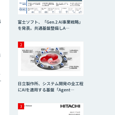
Dify導入支援
携
富士ソフト、「Gen.2 AI事業戦略」
を発表。共通基盤整備しA…
Dify開発支援
発
SELFBOT AIエ
ージェント
を
Dify導入・AIエー
す
ジェント活用支援
日立製作所、システム開発の全工程
サービス
にAIを適用する基盤「Agent…
製造業特化型オー
ダーメイドAI開発
（知財/FMEA/電気
回路/CAD/外観検