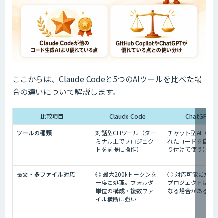
ここからは、Claude Codeと5つのAIツールを比べた場
合の違いについて解説します。
比較項目
Claude Code
ChatGPT
ツールの種類
対話型CLIツール（ター
チャット型AI（生
ミナル上でプロジェク
れたコードを自分
トを前提に操作）
り付けて使う）
長文・多ファイル対応
◎ 最大200kトークンを
○ 対応可能だが大
一度に処理。フォルダ
プロジェクトは苦
単位の構成・複数ファ
なる場合がある
イル横断に強い