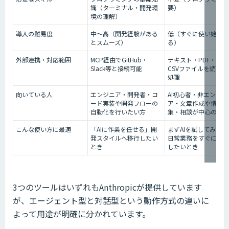
識（ターミナル・開発環
要）
境の理解）
導入の難易度
中〜高（開発経験がある
低（すぐに使い始めら
とスムーズ）
る）
外部連携・対応範囲
MCP経由でGitHub・
テキスト・PDF・画像
Slack等と接続可能
CSVファイルを読み込
処理
向いている人
エンジニア・開発者・コ
AI初心者・非エンジニ
ード実装や開発フローの
ア・文章作成や情報収
自動化を行いたい方
集・相談が中心の方
こんな使い方に最適
「AIに作業を任せる」開
まずAIを試してみたい
発スタイルへ移行したい
日常業務をすぐに効率
とき
したいとき
3つのツールはいずれもAnthropicが提供しています
が、エージェント型と対話型という動作方式の違いに
よって用途が明確に分かれています。