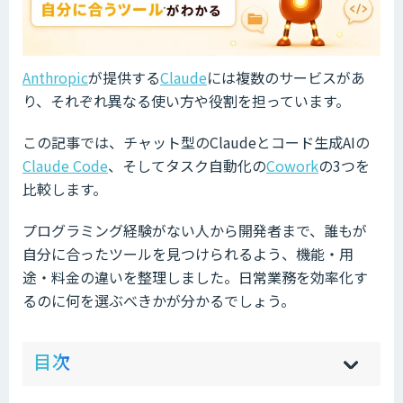
Anthropic
が提供する
Claude
には複数のサービスがあ
り、それぞれ異なる使い方や役割を担っています。
この記事では、チャット型のClaudeとコード生成AIの
Claude Code
、そしてタスク自動化の
Cowork
の3つを
比較します。
プログラミング経験がない人から開発者まで、誰もが
自分に合ったツールを見つけられるよう、機能・用
途・料金の違いを整理しました。日常業務を効率化す
るのに何を選ぶべきかが分かるでしょう。
ow
de
目次
[
[
]
]
sh
hi