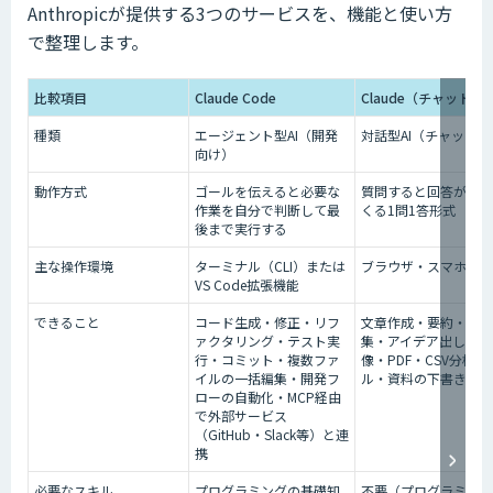
Anthropicが提供する3つのサービスを、機能と使い方
で整理します。
比較項目
Claude Code
Claude（チャット版
種類
エージェント型AI（開発
対話型AI（チャット型
向け）
動作方式
ゴールを伝えると必要な
質問すると回答が返っ
作業を自分で判断して最
くる1問1答形式
後まで実行する
主な操作環境
ターミナル（CLI）または
ブラウザ・スマホアプ
VS Code拡張機能
できること
コード生成・修正・リフ
文章作成・要約・情報
ァクタリング・テスト実
集・アイデア出し・画
行・コミット・複数ファ
像・PDF・CSV分析・
イルの一括編集・開発フ
ル・資料の下書き作成
ローの自動化・MCP経由
で外部サービス
（GitHub・Slack等）と連
携
必要なスキル
プログラミングの基礎知
不要（プログラミング