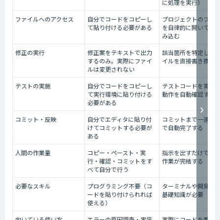
に処理を実行）
ファイルへのアクセス
自分でコードをコピーし
プロジェクトのファ
て貼り付ける必要がある
を自律的に開いて直
み込む
修正の実行
修正案をテキストで出力
該当箇所を特定して
するのみ。実際にファイ
イルを直接書き換え
ルは変更されない
テストの実施
自分でコードをコピーし
テストコードを実行
て実行環境に貼り付ける
動作を自動確認する
必要がある
コミット・反映
自分でエディタに貼り付
コミットまで一連の
けてコミットする必要が
で自動完了する
ある
人間の作業量
コピー・ペースト・実
指示を出すだけで一
行・確認・コミットをす
作業が完結する
べて自分で行う
必要なスキル
プログラミング不要（コ
ターミナルや開発環
ードを貼り付けられれば
基礎知識が必要
使える）
向いている使い方
エラーの原因調査・実装
実際にコードを書き