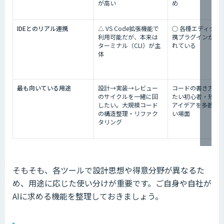
が高い
め
IDEとのリアル連携
△ VS Code拡張機能で
○ 各種エディタと
利用可能だが、本来は
携プラグインが提
ターミナル（CLI）が主
れている
体
最も向いている用途
設計→実装→レビュー
コードの書き方を
のサイクルを一緒に回
たい初心者・短時
したい。大規模コード
アイデアを多数試
の構造整理・リファク
い場面
タリング
そもそも、各ツールで設計思想や得意分野が異なるた
め、用途に応じた使い分けが重要です。ご自身や自社が
AIに求める機能を整理しておきましょう。