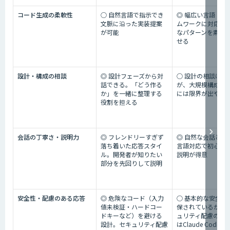
コード生成の柔軟性
○ 自然言語で指示でき
◎ 幅広い言語・フ
文脈に沿った実装提案
ムワークに対応。
が可能
なパターンを素早
せる
設計・構成の相談
◎ 設計フェーズから対
○ 設計の相談は可
話できる。「どう作る
が、大規模構成の
か」を一緒に整理する
には限界が出やす
役割を担える
会話の丁寧さ・説明力
◎ フレンドリーすぎず
◎ 自然な会話と幅
落ち着いた応答スタイ
言語対応で初心者
ル。開発者が知りたい
説明が得意
部分を先回りして説明
安全性・配慮のある応答
◎ 危険なコード（入力
○ 基本的な安全性
値未検証・ハードコー
保されているが、
ドキーなど）を避ける
ュリティ配慮の度
設計。セキュリティ配慮
はClaude Codeよ