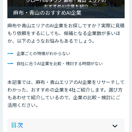
麻布・青山のおすすめAI企業
麻布や青山エリアのAI企業をお探しですか？実際に見積
もり依頼をするにしても、候補となる企業数が多いほ
か、以下のようなお悩みもあるでしょう。
企業ごとの特徴がわからない
自社に合うAI企業を比較・検討する時間がない
本記事では、麻布・青山エリアのAI企業をリサーチして
わかった、おすすめの企業を4社ご紹介します。選び方
もあわせて紹介しているので、企業の比較・検討にご
活用ください。
ow
de
目次
[
[
]
]
sh
hi