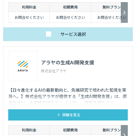
利用料金
初期費用
無料プラン
お問合せください
お問合せください
お問合せください
サービス
選択
アラヤの生成AI開発支援
株式会社アラヤ
【日々進化するAIの最新動向と、先端研究で培われた知見を実
装へ。】株式会社アラヤが提供する「生成AI開発支援」は、画
像生成AI、大規模言語モデル（LLM）、視覚言語モデル
（VLM）、RAGといった先端AI技術を活用し、各企業のニーズ
詳細を見る
に即したAIソリューションの設計・開発をご支援いたします。
利用料金
初期費用
無料プラン