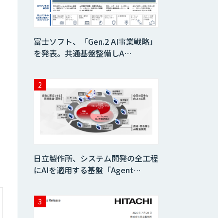
Dify導入支援
富士ソフト、「Gen.2 AI事業戦略」
を発表。共通基盤整備しA…
Dify開発支援
SELFBOT AIエ
ージェント
Dify導入・AIエー
ジェント活用支援
日立製作所、システム開発の全工程
サービス
にAIを適用する基盤「Agent…
製造業特化型オー
ダーメイドAI開発
（知財/FMEA/電気
回路/CAD/外観検