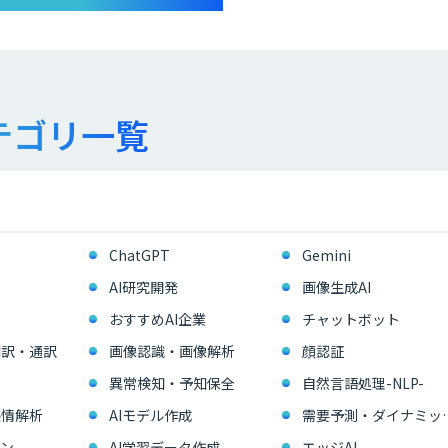
テゴリ一覧
ChatGPT
Gemini
AI研究開発
画像生成AI
おすすめAI企業
チャットボット
翻訳・通訳
画像認識・画像解析
顔認証
異常検知・予知保全
自然言語処理-NLP-
感情解析
AIモデル作成
需要予測・ダイ
ン
AI学習データ作成
エッジAI