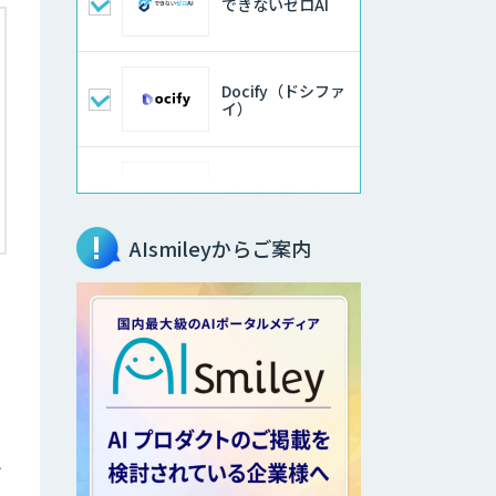
できないゼロAI
Docify（ドシファ
イ）
STORM Platform
AIsmileyからご案内
imprai ezKotae
データ分析エージ
ェント
物品輸出から留学
融
生・研究者のバッ
クチェックまで自