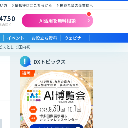
い方
情報提供はこちらから
掲載希望の企業様へ
-4750
AI活用を無料相談
末年始除く
イベント
お役立ち資料
ウェビナー
ービスとして国内初
DXトピックス