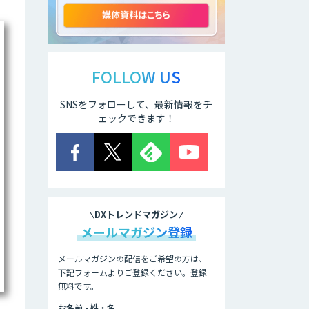
動化。輸出管理
AI「TRAFEED」
JOINT AI Flow
byGMO
FOLLOW US
SNSをフォローして、最新情報をチ
ェックできます！
AIR-NEXUS
営業支援/ 業務自
動化 AI
DXトレンドマガジン
メールマガジン登録
secondz
Agentsense
メールマガジンの配信をご希望の方は、
下記フォームよりご登録ください。登録
無料です。
法人向けAIエージ
ェント「OfficeAI
お名前 - 姓・名