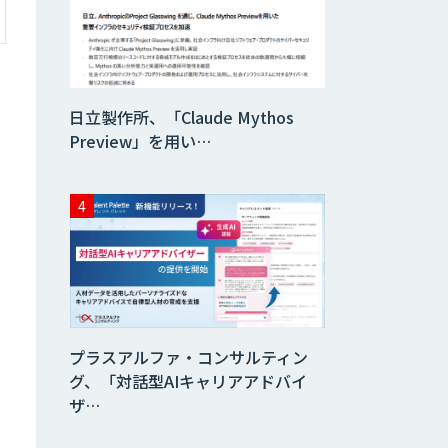
査）
異常検知AI
日立製作所、「Claude Mythos
需要予測＋業務最
Preview」を用い…
適化AIシステム
『KISS』
imprai ezCheck
JAPAN AI HR
プラスアルファ・コンサルティン
グ、「対話型AIキャリアアドバイ
ザ…
miibo