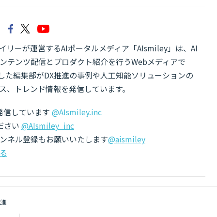
リーが運営するAIポータルメディア「AIsmiley」は、AI
ンテンツ配信とプロダクト紹介を行うWebメディアで
有した編集部がDX推進の事例や人工知能ソリューションの
ス、トレンド情報を発信しています。
でも発信しています
@AIsmiley.inc
ださい
@AIsmiley_inc
チャンネル登録もお願いいたします
@aismiley
る
推進