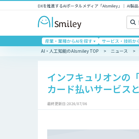
DXを推進するAIポータルメディア「AIsmiley」｜ A
検
索:
産業・業種からAIを探す
サービス・技術から
AI・人工知能のAIsmiley TOP
ニュース
インフキュリオンの「W
カード払いサービス
最終更新日:2026/07/06