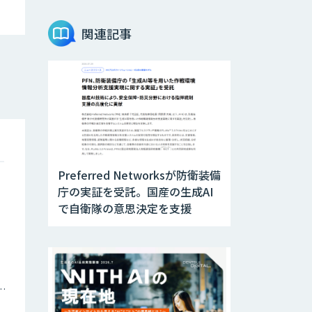
AIエージェントコ
関連記事
ース
DELTA AI AGENT
システム
ニーズを理解する
対話型AIエージェ
ント「AI’mON for
展示会」
Preferred Networksが防衛装備
庁の実証を受託。国産の生成AI
Web接客を進化さ
で自衛隊の意思決定を支援
せる対話型AIエー
ジェント
「AI’mON for
WEB」
AIエージェント構
ナミックプライシング
築支援サービス