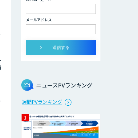
社員」
2層ナレッジ×AI
メールアドレス
で顧客コミュニケ
ーションを効率化
「ZEROCK」
に
＜Dify活用＞AIエ
ージェントDRIVE
え
資
戦略策定から実装
まで一気通貫のAI
エージェント開発
ニュースPVランキング
実
Explaza 生成AI
週間PVランキング
Partner｜AIエー
ジェント
業務特化型AIエー
ジェントの開発支
援「業務AIプロ」