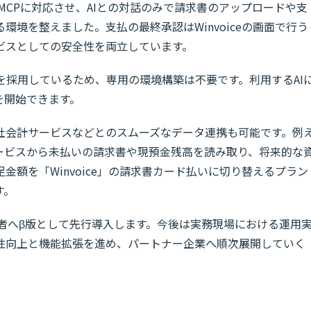
」をMCPに対応させ、AIとの対話のみで請求書のアップロードや支
境を整えました。支払の最終承認はWinvoiceの画面で行う
ビスとしての安全性を両立しています。
を採用しているため、専用の環境構築は不要です。利用するAI
を開始できます。
他社会計サービスなどとのスムーズなデータ連携も可能です。例
サービスから未払いの請求書や現預金残高を読み取り、将来的な
額を「Winvoice」の請求書カード払いに切り替えるプラン
す。
者へβ版として先行導入します。今後は実務現場における運用
性向上と機能拡張を進め、パートナー企業へ順次展開していく