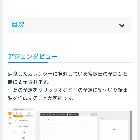
ow
de
目次
[
[
]
]
sh
hi
アジェンダビュー
連携したカレンダーに登録している複数日の予定が左
側に表示されます。
任意の予定をクリックするとその予定に紐付いた議事
録を作成することが可能です。