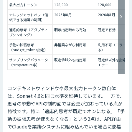
最大出力トークン
128,000
128,000
ナレッジカットオフ（信
2025年8月
2026年1月
頼できる知識の範囲）
適応的思考（アダプティ
明示指定時のみ有効
既定で有効
ブシンキング）
手動の拡張思考
非推奨ながら利用可
利用不可（エラーに
（budget_tokens指定）
る）
サンプリングパラメータ
既定値以外も指定可
既定値以外を指定す
（temperature等）
エラー
コンテキストウィンドウや最大出力トークン数自体
は、Sonnet 4.6と同じ水準を維持しています。一方で、
思考の挙動やAPIの制約面では変更が加わっている点が
特徴です。特に「適応的思考が既定でオンになる」「手
動の拡張思考が使えなくなる」という2点は、API経由
でClaudeを業務システムに組み込んでいる場合に影響