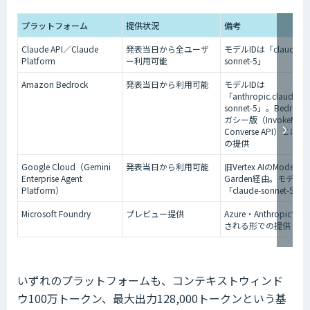
プラットフォーム
提供状況
備考
Claude API／Claude
発表当日から全ユーザ
モデルIDは「claude-
Platform
ー利用可能
sonnet-5」
Amazon Bedrock
発表当日から利用可能
モデルIDは
「anthropic.claude-
sonnet-5」。Bedroc
ガシー版（InvokeMod
Converse API）とは
の提供
Google Cloud（Gemini
発表当日から利用可能
旧Vertex AIのModel
Enterprise Agent
Garden経由。モデルI
Platform）
「claude-sonnet-5」
Microsoft Foundry
プレビュー提供
Azure・Anthropicで
される形での提供
いずれのプラットフォームも、コンテキストウィンド
ウ100万トークン、最大出力128,000トークンという基