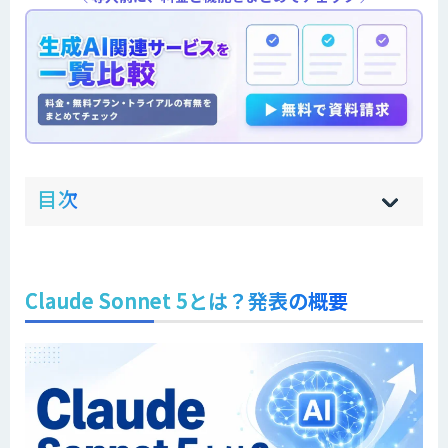
ow
de
目次
[
[
]
]
sh
hi
Claude Sonnet 5とは？発表の概要