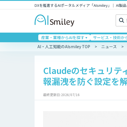
DXを推進するAIポータルメディア「AIsmiley」｜ A
検
索:
産業・業種からAIを探す
サービス・技術から
AI・人工知能のAIsmiley TOP
ニュース
Claudeのセキュリテ
報漏洩を防ぐ設定を
最終更新日:2026/07/16