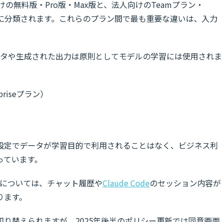
けの無料版・Pro版・Max版と、法人向けのTeamプラン・
pic APIに分類されます。これらのプラン間で最も重要な違いは、入力
。
ータや生成された出力は原則としてモデルの学習には使用されま
rpriseプラン）
設定でデータが学習目的で利用されることはなく、ビジネス利
っています。
版については、チャット履歴や
Claude Code
のセッション内容が
ります。
り替えられますが、2025年後半のポリシー更新では同意画面