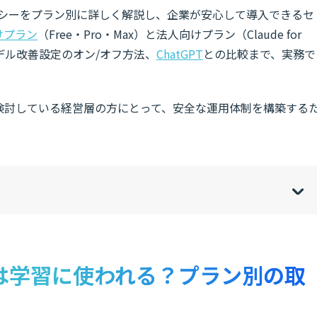
ポリシーをプラン別に詳しく解説し、企業が安心して導入できるセ
けプラン
（Free・Pro・Max）と法人向けプラン（Claude for
デル改善設定のオン/オフ方法、
ChatGPT
との比較まで、実務で
を検討している経営層の方にとって、安全な運用体制を構築する
w
de
o
[
[
]
]
sh
hi
ータは学習に使われる？プラン別の取