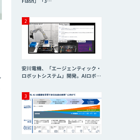
Flash」「3…
に
安川電機、「エージェンティック・
ロボットシステム」開発。AIロボ…
ン
入
客