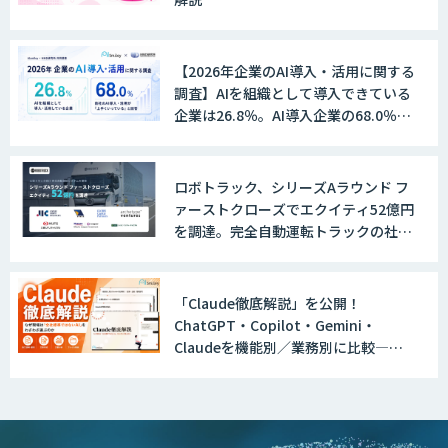
【2026年企業のAI導入・活用に関する
調査】AIを組織として導入できている
企業は26.8％。AI導入企業の68.0％
が、自社でのAI導入・活用は「上手く
いっている」と回答
ロボトラック、シリーズAラウンド フ
ァーストクローズでエクイティ52億円
を調達。完全自動運転トラックの社会
実装に向けた開発・実証を推進
「Claude徹底解説」を公開！
ChatGPT・Copilot・Gemini・
Claudeを機能別／業務別に比較―自
社に合う生成AIの選び方がわかる実践
ガイド