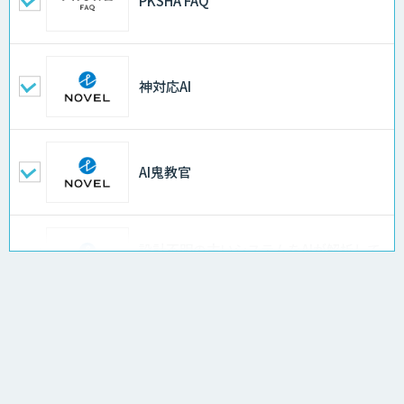
PKSHA FAQ
神対応AI
AI鬼教官
設計不明の古いシステムをAIが解析して
仕様書化「システム解析AI」
AI・人工知能記事カテゴリ一覧
LLMOチェキ
AI・人工知能サービス