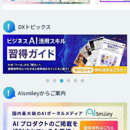
ローカル対応文書管理AIシステム
Galaxy-Eye Episode
DXトピックス
製造業特化の図面DXサービス「図面ベー
ス」
画像解析・デジタルツイン領域のAI開発
AIsmileyからご案内
AI開発・伴走支援・内製化支援
DXセカンドオピニオン