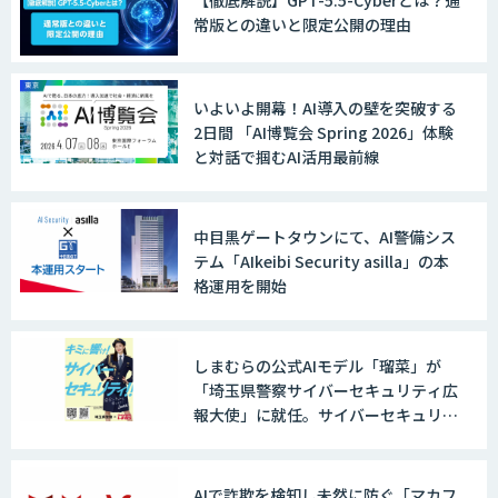
常版との違いと限定公開の理由
いよいよ開幕！AI導入の壁を突破する
2日間 「AI博覧会 Spring 2026」体験
と対話で掴むAI活用最前線
中目黒ゲートタウンにて、AI警備シス
テム「AIkeibi Security asilla」の本
格運用を開始
しまむらの公式AIモデル「瑠菜」が
「埼玉県警察サイバーセキュリティ広
報大使」に就任。サイバーセキュリテ
ィ対策の啓発を促す
AIで詐欺を検知し未然に防ぐ「マカフ