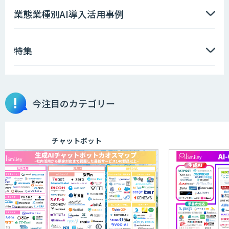
ソフトクリエイトのAI開発サービス
業態業種別AI導入活用事例
特集
AIポチっと
今注目のカテゴリー
TDSEEye
チャットボット
高性能 AI エンジン搭載エッジシステム
「VAB-5000」
m2view