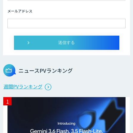
Drug Discovery AI Factory
メールアドレス
KIBIT Amanogawa
AI・データ活用コンサルティング・受託
開発支援
ニュースPVランキング
AI 受託開発・導入支援
週間PVランキング
AIカメラ「GAUDi EYE」