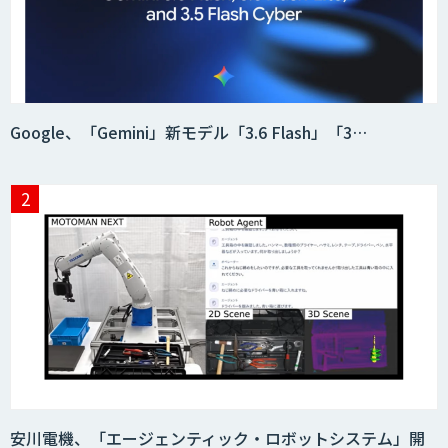
【現場に特化したAI】映像解析・画像解
析総合ソリューション
安全品質AIソリューション
Google、「Gemini」新モデル「3.6 Flash」「3…
エッジデバイス 組込AIモデル開発受託
AIモデル開発
MAISTER™
安川電機、「エージェンティック・ロボットシステム」開