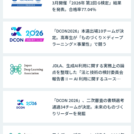
3月開催「2026年 第2回 G検定」結果
を発表。合格率77.04％
「DCON2026」本選出場10チームが決
定。高専生が「ものづくり×ディープ
ラーニング×事業性」で競う
JDLA、生成AI利用に関する実務上の論
点を整理した「法と技術の検討委員会
報告書Ⅱー AI 利用に関するユースケ
ースー」を公開
「DCON 2026」、二次審査の書類選考
通過34チームが決定。未来のものづく
りリーダーを発掘