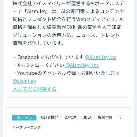
株式会社アイスマイリーが運営するAIポータルメデ
ィア「AIsmiley」は、AIの専門家によるコンテンツ
配信とプロダクト紹介を行うWebメディアです。AI
資格を保有した編集部がDX推進の事例や人工知能
ソリューションの活用方法、ニュース、トレンド
情報を発信しています。
・Facebookでも発信しています
@AIsmiley.inc
・Xもフォローください
@AIsmiley_inc
・Youtubeのチャンネル登録もお願いいたします
@aismiley
メルマガに登録する
AI研究開発
DX推進
JDLA
機械学習
デ
AIサービス
ィープラーニング