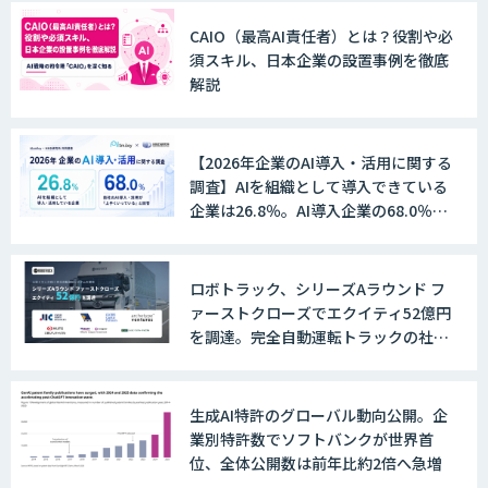
CAIO（最高AI責任者）とは？役割や必
須スキル、日本企業の設置事例を徹底
解説
【2026年企業のAI導入・活用に関する
調査】AIを組織として導入できている
企業は26.8％。AI導入企業の68.0％
が、自社でのAI導入・活用は「上手く
いっている」と回答
ロボトラック、シリーズAラウンド フ
ァーストクローズでエクイティ52億円
を調達。完全自動運転トラックの社会
実装に向けた開発・実証を推進
生成AI特許のグローバル動向公開。企
業別特許数でソフトバンクが世界首
位、全体公開数は前年比約2倍へ急増