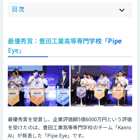
ow
de
目次
[
[
]
]
sh
hi
最優秀賞：豊田工業高等専門学校「Pipe
Eye」
最優秀賞を受賞し、企業評価額5億6000万円という評価
を受けたのは、豊田工業高等専門学校のチーム「Kanro
AI」が発表した「Pipe Eye」です。