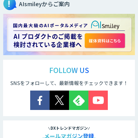
AIsmileyからご案内
法人向け生成AIチャットサービス「ナレ
フルチャット」
画面共有も資料も話者ごとにAIがまるご
と議事録化『スマレコ』
要約議事録支援サービス nMinutes
FOLLOW US
SNSをフォローして、最新情報をチェックできます！
サテライトAI
JAPAN AI SPEECH
DXトレンドマガジン
メールマガジン登録