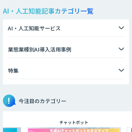
AI・人工知能記事カテゴリ一覧
LINE WORKS AiNote
AI・人工知能サービス
GENIEE SFA/CRM
業態業種別AI導入活用事例
特集
HEROZ ASK
今注目のカテゴリー
miibo
チャットボット
ibisScribe（アイビススクライブ）