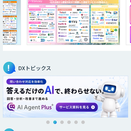
SecureMemo
SecureMemoCloud
DXトピックス
AI Worker
IBT BizTAPAI