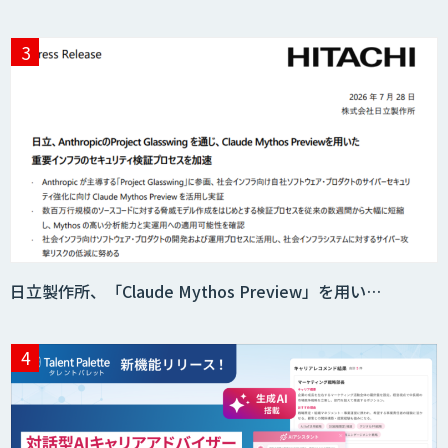
アチェンvoice
Sakura TALK
応対品質チェック支援サービス「AI
Log」
コンタクトセンター向け応対支援サービ
日立製作所、「Claude Mythos Preview」を用い…
ス「AI Dig」