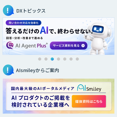
ービス
DXトピックス
IBT BizTAPAI
AI開発・伴走支援・内製化支援
AIsmileyからご案内
LINEWORKS AiCall（VOICEIVR）
Voice Space