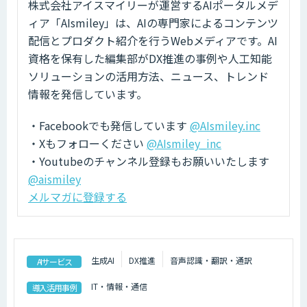
株式会社アイスマイリーが運営するAIポータルメデ
ィア「AIsmiley」は、AIの専門家によるコンテンツ
配信とプロダクト紹介を行うWebメディアです。AI
資格を保有した編集部がDX推進の事例や人工知能
ソリューションの活用方法、ニュース、トレンド
情報を発信しています。
・Facebookでも発信しています
@AIsmiley.inc
・Xもフォローください
@AIsmiley_inc
・Youtubeのチャンネル登録もお願いいたします
@aismiley
メルマガに登録する
生成AI
DX推進
音声認識・翻訳・通訳
AIサービス
IT・情報・通信
導入活用事例