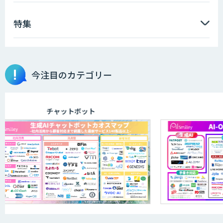
特集
AI音声生成 ElevenLabs
今注目のカテゴリー
ソフトクリエイトのAI開発サービス
チャットボット
A
APTOのAI受託開発
アポメイト
音声認識向け多言語音声コーパス販売サ