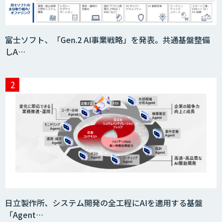
Nuance Gatekeeper 声紋認証ソリュー
富士ソフト、「Gen.2 AI事業戦略」を発表。共通基盤整備
ション
しA…
音声認識／対話型AIのソリューション
Datatang AIデータ処理プラットフォー
ムサービス
Datatang 高品質AIデータ収集・アノテ
ーションサービス
日立製作所、システム開発の全工程にAIを適用する基盤
「Agent…
AIボイス変換 Voidol -Powered by リ