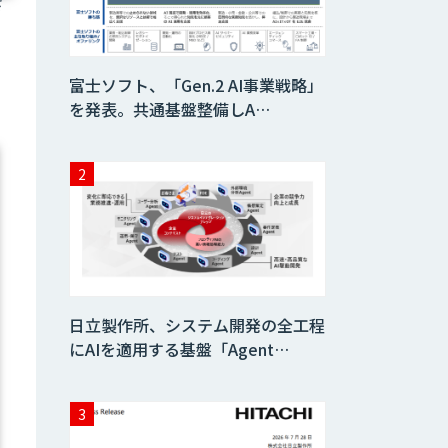
さ
CAIWA Service
Qrea
富士ソフト、「Gen.2 AI事業戦略」
を発表。共通基盤整備しA…
生成AI環境構築サ
ービス
【特許調査特化】
生成AI構築サービ
ス
ローカル対応文書
管理AIシステム
Galaxy-Eye
日立製作所、システム開発の全工程
Episode
にAIを適用する基盤「Agent…
MµgenGAI