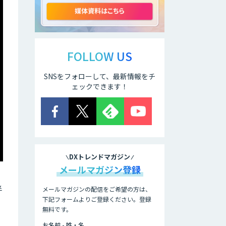
貴社専用ナレッジ
AI構築
FOLLOW US
埋もれた知見を再
SNSをフォローして、最新情報をチ
利用可能なデータ
ェックできます！
資産に整備
「KIBIT Libria」
ふれあいコンシェ
ルジュ
DXトレンドマガジン
メールマガジン登録
HOUNDER
半
メールマガジンの配信をご希望の方は、
下記フォームよりご登録ください。登録
無料です。
スクレイプPro
お名前 - 姓・名