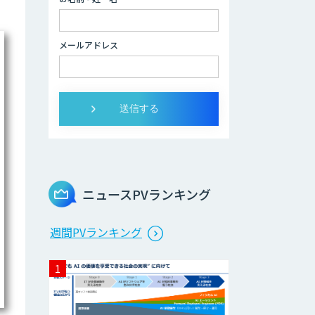
伴走型でAI活用を
定着させる「生成
メールアドレス
AIブートキャン
プ」
AIガイドライン策
定コンサルティン
グ
SAT
ニュースPVランキング
属人化からの脱却
へ「RAG構築サー
週間PVランキング
ビス」
Dify構築サービス