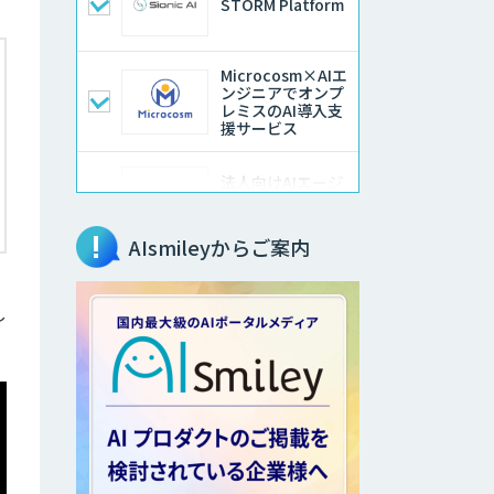
STORM Platform
Microcosm×AIエ
ンジニアでオンプ
レミスのAI導入支
援サービス
法人向けAIエージ
ェント「OfficeAI
社員」
AIsmileyからご案内
WAN-RECORD
Plus
し
Dify導入支援
Dify開発支援