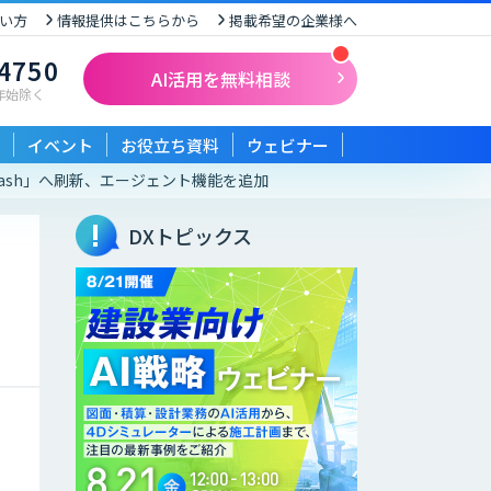
い方
情報提供はこちらから
掲載希望の企業様へ
-4750
AI活用を無料相談
末年始除く
イベント
お役立ち資料
ウェビナー
 Flash」へ刷新、エージェント機能を追加
DXトピックス
加