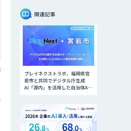
DECA カスタマー
サポート
関連記事
AI・DXコンサルテ
ィング事業 LLM・
ChatGPT
AI・データ活用コ
ンサルティング・
受託開発支援
ェ
プレイネクストラボ、福岡県宮
若市と共同でデジタル庁生成
KICK SEARCH
AI「源内」を活用した自治体AX
実証実験を開始
な
brox