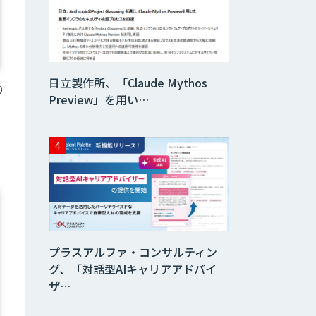
AI Worker
日立製作所、「Claude Mythos
AI開発・伴走支
り
援・内製化支援
Preview」を用い…
法人向け生成AIチ
ャットサービス
「ナレフルチャッ
ト」
ローカル
LLM×RAG「Cosnex」
プラスアルファ・コンサルティン
グ、「対話型AIキャリアアドバイ
Kurrant.ai
ザ…