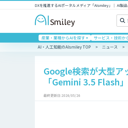
DXを推進するAIポータルメディア「AIsmiley」｜ A
検
索:
産業・業種からAIを探す
サービス・技術から
AI・人工知能のAIsmiley TOP
ニュース
Google検索が大型
「Gemini 3.5 F
最終更新日:2026/05/26