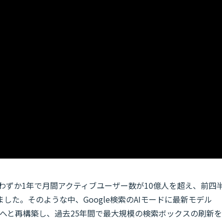
からわずか1年で月間アクティブユーザー数が10億人を超え、前四
た。そのような中、Google検索のAIモードに最新モデル
てAIベースへと再構築し、過去25年間で最大規模の検索ボックスの刷新を