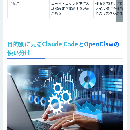
注意点
コード・コマンド実行の
権限を広げすぎると、
承認設定を確認する必要
ァイル操作や外部送信
がある
どのリスクが高まる
目的別に見るClaude CodeとOpenClawの
使い分け