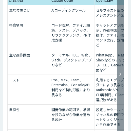
比較項目
Claude Code
OpenClaw
主な位置づけ
AIコーディングツール
セルフホスト型の個人A
アシスタント／Gatew
得意領域
コード理解、ファイル編
チャットアプリ経由の
集、テスト、デバッグ、
示、Web検索、ブラ
リファクタリング、PR作
操作、ファイル操作、
成支援
マンド実行、定期実行
ど
主な操作画面
ターミナル、IDE、Web、
WhatsApp、Telegra
Slack、デスクトップアプ
Slackなどのチャット
リなど
リ、CLI、Gateway設
面など
コスト
Pro、Max、Team、
利用するモデルプロバ
Enterprise、Console/API
ダーにより異なる。
利用など契約形態により
Anthropic API、Claud
異なる
CLI再利用、Ollama
選択肢がある
自律性
開発作業の範囲で、承認
設定したツール・権限
を挟みながら作業を進め
チャネルの範囲で、チ
る設計
ットやスケジュール実
から作業できる