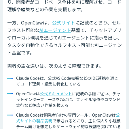
り、開発者がコードベース全体をAIに理解させ、コード
理解や編集などの作業を支援します。
一方、OpenClawは、
公式サイト
に記載のとおり、セル
フホスト可能な
AIエージェント
基盤で、チャットアプリ
やローカル環境を通じてAIエージェントに指示を出し、
タスクを自動化できるセルフホスト可能なAIエージェン
ト基盤です。
両者の主な違いは、次のように整理できます。
Claude Codeは、公式VS Code拡張などのIDE連携を通じ
てコード理解・編集に特化している
OpenClawは
公式ドキュメント
に記載の手順に従い、チャ
ットインターフェースを起点に、ファイル操作やコマンド
実行など幅広い作業を扱える
Claude Codeは開発者向けの専門ツール、OpenClawは
公
式サイトの製品説明
で示されるとおり、主に個人や小規模
チーム向けを想定したゲートウェイ的な役割を掲げている