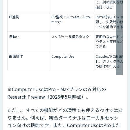
に、別の質問をClaud
確認できる
CI連携
PR監視・Auto-fix／Auto-
PR作成後にCIの状態
merge
認し、失敗時の修正
ージを補助できる
自動化
スケジュール済みタスク
定期的なコードレビ
やテスト実行などを
できる
画面操作
Computer Use
ClaudeがPC画面を確
し、クリックや入力
の操作を行える
※Computer UseはPro・Maxプランのみ対応の
Research Preview（2026年5月時点）。
ただし、すべての機能がどの環境でも使えるわけではあ
りません。例えば、統合ターミナルはローカルセッシ
ョン向けの機能です。また、Computer UseはProまた