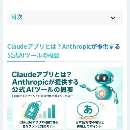
ow
de
目次
[
[
]
]
sh
hi
Claudeアプリとは？Anthropicが提供する
公式AIツールの概要