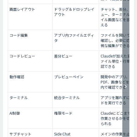
画面レイアウト
ドラッグ＆ドロップレイ
チャット、差分、プ
アウト
ュー、ターミナル、
イル画面などを並べ
える
コード編集
アプリ内ファイルエディ
ファイルを開いて内
タ
確認し、必要に応じ
微な編集ができる
コードレビュー
差分ビュー
Claudeが加えた変更
ァイル単位・行単位
認できる
動作確認
プレビューペイン
開発中のアプリ、HTM
PDF、画像などをア
内で確認できる
ターミナル
統合ターミナル
アプリを離れずにコ
ドを実行できる
AI制御
権限モード
Claudeにどこまで自
作業させるかを切り
られる
サブチャット
Side Chat
メインの作業を止め