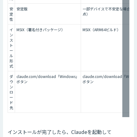
安
安定版
一部デバイスで不安定な場合あり（
定
点）
性
イ
MSIX（署名付きパッケージ）
MSIX（ARM64ビルド）
ン
ス
ト
ー
ル
形
式
ダ
claude.com/download「Windows」
claude.com/download「Win
ウ
ボタン
ボタン
ン
ロ
ー
ド
先
インストールが完了したら、Claudeを起動して