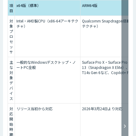
項
x64版（標準）
ARM64版
目
対
Intel・AMD製CPU（x86-64アーキテク
Qualcomm Snapdragon搭載
象
チャ）
テクチャ）
プ
ロ
セ
ッ
サ
主
一般的なWindowsデスクトップ・ノ
Surface Pro X・Surface Pro 11、
な
ートPC全般
13（Snapdragon X Elite）、Len
対
T14s Gen 6など、Copilot+ P
象
デ
バ
イ
ス
対
リリース当初から対応
2026年3月24日より対応
応
開
始
時
期