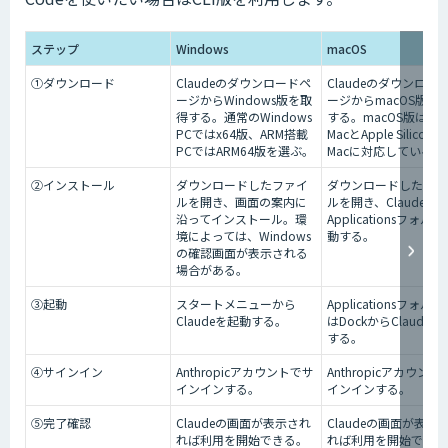
ステップ
Windows
macOS
①ダウンロード
Claudeのダウンロードペ
Claudeのダウンロー
ージからWindows版を取
ージからmacOS版を
得する。通常のWindows
する。macOS版はInte
PCではx64版、ARM搭載
MacとApple Silicon
PCではARM64版を選ぶ。
Macに対応している。
②インストール
ダウンロードしたファイ
ダウンロードしたファ
ルを開き、画面の案内に
ルを開き、Claudeを
沿ってインストール。環
Applicationsフォル
境によっては、Windows
動する。
の確認画面が表示される
場合がある。
③起動
スタートメニューから
Applicationsフォル
Claudeを起動する。
はDockからClaude
する。
④サインイン
Anthropicアカウントでサ
Anthropicアカウント
インインする。
インインする。
⑤完了確認
Claudeの画面が表示され
Claudeの画面が表示
れば利用を開始できる。
れば利用を開始できる