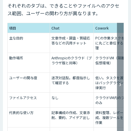
それぞれのタブは、できることやファイルへのアクセ
ス範囲、ユーザーの関わり方が異なります。
項目
Chat
Cowork
主な目的
文章作成・調査・質疑応
PCの作業タスクをClau
答などの汎用チャット
に丸ごと委任する自律
理
動作場所
Anthropicのクラウド（ブ
クラウドVM（隔離さ
ラウザ版と同等）
仮想環境）
ユーザーの関与度
逐次対話型。都度指示し
低い。タスクを渡した
て確認する
はバックグラウンドで
律実行
ファイルアクセス
なし
クラウドVM内のファ
のみ
代表的な使い方
記事構成の作成、文章添
資料整理、レポート作
削、要約、アイデア出し
成、複数ツールをまた
作業