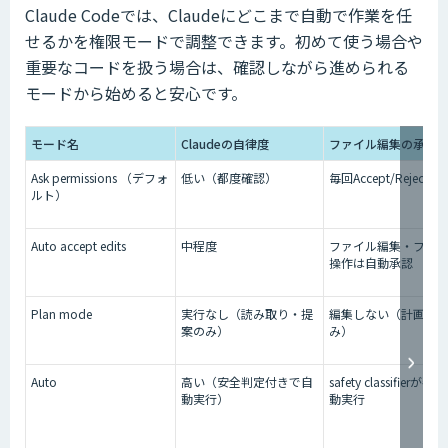
Claude Codeでは、Claudeにどこまで自動で作業を任
せるかを権限モードで調整できます。初めて使う場合や
重要なコードを扱う場合は、確認しながら進められる
モードから始めると安心です。
モード名
Claudeの自律度
ファイル編集の承認
Ask permissions （デフォ
低い（都度確認）
毎回Accept/Reject
ルト）
Auto accept edits
中程度
ファイル編集・フォ
操作は自動承認
Plan mode
実行なし（読み取り・提
編集しない（計画提
案のみ）
み）
Auto
高い（安全判定付きで自
safety classifierが
動実行）
動実行