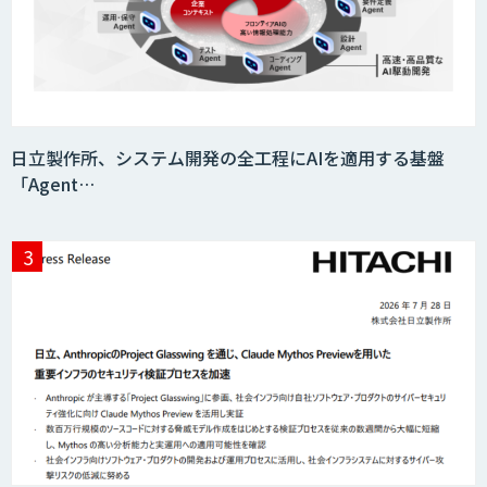
映像解析ソリューション kizkia
日立製作所、システム開発の全工程にAIを適用する基盤
「Agent…
消耗品管理クラウド
生成AIの業務活用は「Safe AI
Gateway」
スマート工場ソリューションkizkia-
Meter