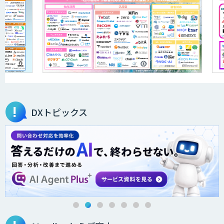
高性能・省電力を両立した小型AIゲート
ウェイ「ARTiGO A5000」
アラヤの画像認識AIソリューション
DXトピックス
高性能 AI エンジン搭載エッジシステム
「VAB-5000」
３次元計測アプリRulerless