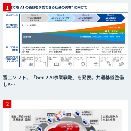
検図・照査AI
積算AI
ID ZERO（アイディーゼロ）
富士ソフト、「Gen.2 AI事業戦略」を発表。共通基盤整備
しA…
Video Questor
身体・動作解析AIソリューション