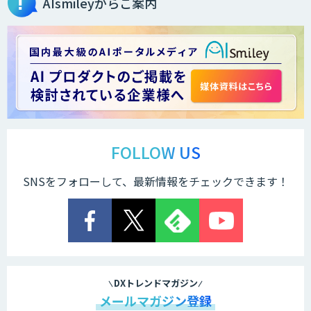
AIsmileyからご案内
AIカメラ搭載ドライブレコーダー「VIA
Mobile360 D700」
LINE WORKS PaperOn
製造業特化の図面DXサービス「図面ベー
ス」
FOLLOW US
SNSをフォローして、最新情報をチェックできます！
TIGEREYE AGENT
顔認証・物体検出向け画像データ販売サ
ービス
DXトレンドマガジン
メールマガジン登録