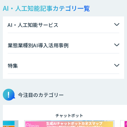
AI・人工知能記事カテゴリ一覧
製造業特化型オーダーメイドAI開発（知
財/FMEA/電気回路/CAD/外観検査）
AI・人工知能サービス
ソフトクリエイトのAI開発サービス
業態業種別AI導入活用事例
特集
AIポチっと
今注目のカテゴリー
TDSEEye
チャットボット
APTOのAI受託開発