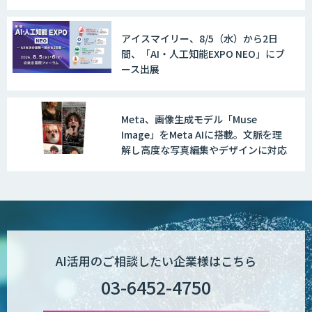
アイスマイリー、8/5（水）から2日
間、「AI・人工知能EXPO NEO」にブ
FUNNELシリーズ
ース出展
Meta、画像生成モデル「Muse
AI受託開発（データ分析・画像認識）
Image」をMeta AIに搭載。文脈を理
解し高度な写真編集やデザインに対応
低コスト・短納期のAI受託開発
【現場に特化したAI】映像解析・画像解
AI活用のご相談したい企業様はこちら
析総合ソリューション
03-6452-4750