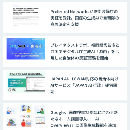
Preferred Networksが防衛装備庁の
物流チェッカー
実証を受託。国産の生成AIで自衛隊の
意思決定を支援
AI 受託開発・導入支援
プレイネクストラボ、福岡県宮若市と
共同でデジタル庁生成AI「源内」を活
用した自治体AX実証実験を開始
TERAS AIカメラソリューション
JAPAN AI、LGWAN対応の自治体向け
AIサービス「JAPAN AI 行政」提供開
始
AIカメラ「GAUDi EYE」
Google、画像検索25周年に合わせ新
たなホーム画面導入、「AI
AI・DXコンサルティング伴走支援サービ
Overviews」に画像生成機能を追加
ス