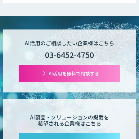
Wanderlust RAG コンシェルジュ
POPstation
AI活用のご相談したい企業様はこちら
03-6452-4750
業務特化型AIエージェントの開発支援
「業務AIプロ」
AI活用を無料で相談する
Dify導入支援
AI製品・ソリューションの掲載を
希望される企業様はこちら
Dify開発支援