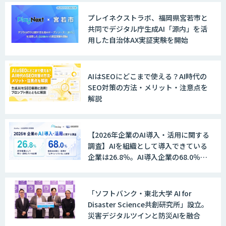
LINE WORKS AiNote
プレイネクストラボ、福岡県宮若市と
共同でデジタル庁生成AI「源内」を活
用した自治体AX実証実験を開始
Explaza 生成AI Partner｜AIエージェン
ト
AIはSEOにどこまで使える？AI時代の
SEO対策の方法・メリット・注意点を
解説
GENIEE SFA/CRM
【2026年企業のAI導入・活用に関する
調査】AIを組織として導入できている
WAN-RECORD Plus
企業は26.8％。AI導入企業の68.0％
が、自社でのAI導入・活用は「上手く
いっている」と回答
「ソフトバンク・東北大学 AI for
Explaza 生成AI Partner | AX
Disaster Science共創研究所」設立。
災害デジタルツインと防災AIを融合