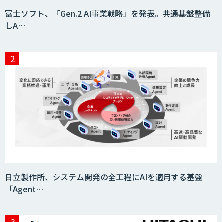
フィジカルAI・AIロボット向け教師デー
富士ソフト、「Gen.2 AI事業戦略」を発表。共通基盤整備
タ収集・作成
しA…
SaaS・サブスク向け収益管理プラット
フォーム「ソアスク」
JOINT AI Flow byGMO
Teachme Biz
日立製作所、システム開発の全工程にAIを適用する基盤
「Agent…
AIR-NEXUS