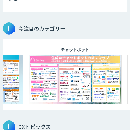
ィング研修）
今注目のカテゴリー
aiDAPTIV+
チャットボット
ELYZA Works with KDDI
JAPAN AI KNOWLEDGE
医療文書作成を効率化する生成
AI「OPTiM AI ホスピタル」
DXトピックス