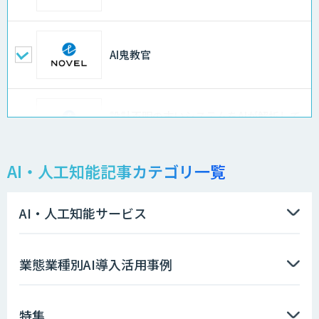
AI鬼教官
設計不明の古いシステムをAIが解析して
仕様書化「システム解析AI」
AI・人工知能記事カテゴリ一覧
LLMOチェキ
AI・人工知能サービス
AIエージェント開発支援
業態業種別AI導入活用事例
特集
AIエンジニアアカデミー（バイブコーデ