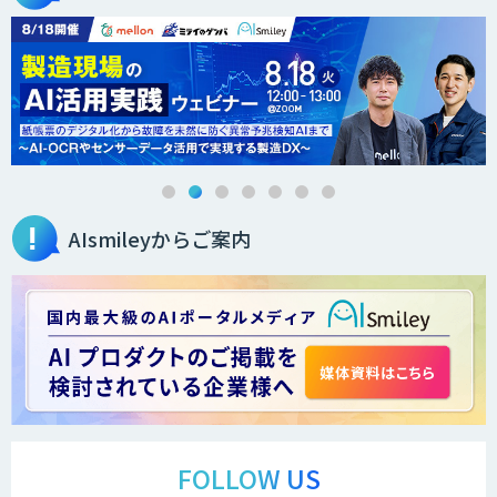
オーダーメイドAI人材育成研修
Brain Plus for Sales
AIsmileyからご案内
データ分析/AI開発/コンサルティング
Docify（ドシファイ）
STORM Platform
FOLLOW US