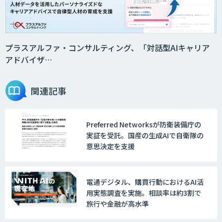
2層ナレッジ×AIで顧客コミュニケーシ
ョンを効率化「ZEROCK」
プラスアルファ・コンサルティング、「対話型AIキャリア
アドバイザ…
＜Dify活用＞AIエージェントDRIVE
関連記事
Preferred Networksが防衛装備庁の
戦略策定から実装まで一気通貫のAIエー
実証を受託。国産の生成AIで自衛隊の
ジェント開発
意思決定を支援
WARP NEXT
電通デジタル、購買行動におけるAI活
用実態調査を実施。相談率は約3割で
旅行や金融が高水準