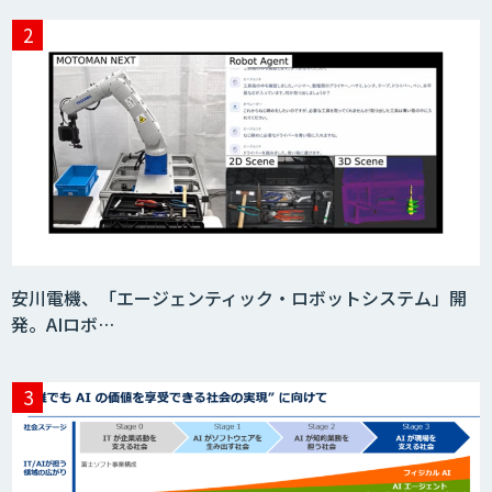
フィジカルAI・AIロボット向け教師デー
タ収集・作成
SaaS・サブスク向け収益管理プラット
フォーム「ソアスク」
JOINT AI Flow byGMO
安川電機、「エージェンティック・ロボットシステム」開
発。AIロボ…
Teachme Biz
AIR-NEXUS