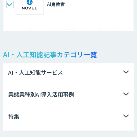
AI鬼教官
設計不明の古いシステムをAIが解析して
仕様書化「システム解析AI」
AI・人工知能記事カテゴリ一覧
LLMOチェキ
AI・人工知能サービス
AIエージェント開発支援
業態業種別AI導入活用事例
特集
AIエンジニアアカデミー（バイブコーデ
ィング研修）