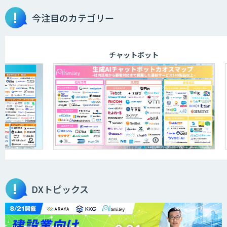
今注目のカテゴリー
aiDAPTIV+
チャットボット
アリストルの法人向けAI研修
ELYZA Works with KDDI
JAPAN AI KNOWLEDGE
DXトピックス
医療文書作成を効率化する生成
AI「OPTiM AI ホスピタル」