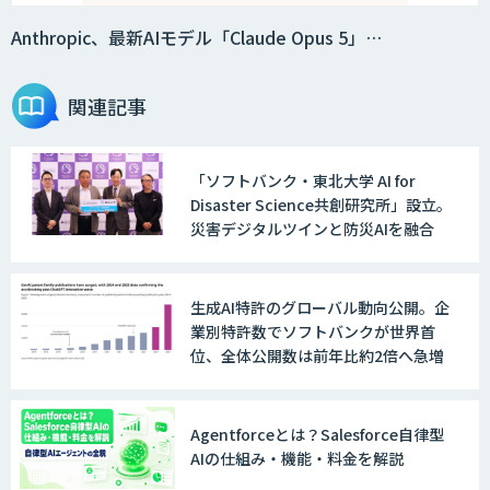
法人向けAIエージェント「OfficeAI社
員」
Anthropic、最新AIモデル「Claude Opus 5」…
関連記事
2層ナレッジ×AIで顧客コミュニケーシ
ョンを効率化「ZEROCK」
「ソフトバンク・東北大学 AI for
Disaster Science共創研究所」設立。
＜Dify活用＞AIエージェントDRIVE
災害デジタルツインと防災AIを融合
生成AI特許のグローバル動向公開。企
戦略策定から実装まで一気通貫のAIエー
業別特許数でソフトバンクが世界首
ジェント開発
位、全体公開数は前年比約2倍へ急増
WARP NEXT
Agentforceとは？Salesforce自律型
AIの仕組み・機能・料金を解説