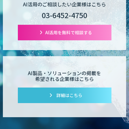
AI活用のご相談したい企業様はこちら
03-6452-4750
Wanderlust RAG コンシェルジュ
AI活用を無料で相談する
POPstation
業務特化型AIエージェントの開発支援
AI製品・ソリューションの掲載を
「業務AIプロ」
希望される企業様はこちら
詳細はこちら
Dify導入支援
Dify開発支援