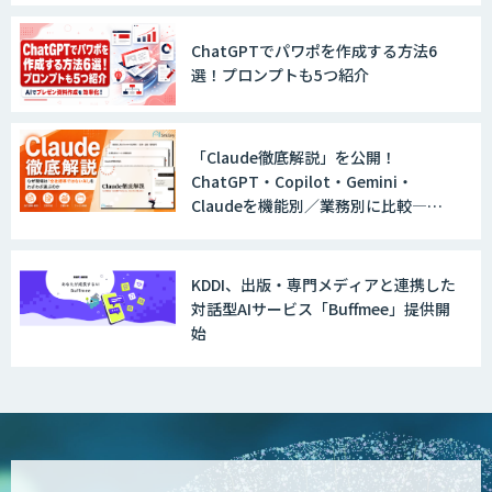
LINE WORKS AiNote
ChatGPTでパワポを作成する方法6
選！プロンプトも5つ紹介
Explaza 生成AI Partner｜AIエージェン
「Claude徹底解説」を公開！
ト
ChatGPT・Copilot・Gemini・
Claudeを機能別／業務別に比較―自
社に合う生成AIの選び方がわかる実践
GENIEE SFA/CRM
ガイド
KDDI、出版・専門メディアと連携した
対話型AIサービス「Buffmee」提供開
始
WAN-RECORD Plus
Explaza 生成AI Partner | AX