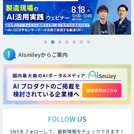
QANT VoC
m2view
AIsmileyからご案内
ローカル対応文書管理AIシステム
Galaxy-Eye Episode
AI開発・伴走支援・内製化支援
ChatGPTマスター養成講座 AIリスキリ
ング研修
FOLLOW US
SNSをフォローして、最新情報をチェックできます！