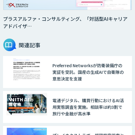
GENIEE CHAT
プラスアルファ・コンサルティング、「対話型AIキャリア
アドバイザ…
GENIEE ENGAGE
関連記事
Preferred Networksが防衛装備庁の
デジフロー
実証を受託。国産の生成AIで自衛隊の
意思決定を支援
AI/DXソリューションサービス
電通デジタル、購買行動におけるAI活
用実態調査を実施。相談率は約3割で
旅行や金融が高水準
AI/DXデータ分析サービス