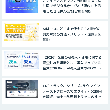
プレイネクストラボ、福岡県宮若市と
共同でデジタル庁生成AI「源内」を活
用した自治体AX実証実験を開始
UMWELT
AIはSEOにどこまで使える？AI時代の
SEO対策の方法・メリット・注意点を
解説
MAISTER™
【2026年企業のAI導入・活用に関する
調査】AIを組織として導入できている
収益最大化モデル
企業は26.8％。AI導入企業の68.0％
が、自社でのAI導入・活用は「上手く
いっている」と回答
ロボトラック、シリーズAラウンド フ
PriceRobo
ァーストクローズでエクイティ52億円
を調達。完全自動運転トラックの社会
実装に向けた開発・実証を推進
Datatang AIデータ処理プラットフォー