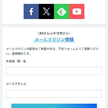
法人向け生成AIチャットサービス「ナレ
フルチャット」
画面共有も資料も話者ごとにAIがまるご
と議事録化『スマレコ』
DXトレンドマガジン
メールマガジン登録
メールマガジンの配信をご希望の方は、下記フォームよりご登録くださ
オーダーメイドAI開発
い。登録無料です。
お名前 - 姓・名
『AI』AI・ChatGPTのビジネス活用を戦
略立案から開発・運用までご支援
メールアドレス
DXセカンドオピニオン