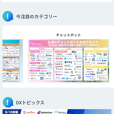
埋もれた知見を再利用可能なデータ資産
今注目のカテゴリー
に整備「KIBIT Libria」
チャットボット
異常検知AI
需要予測＋業務最適化AIシステム
『KISS』
FleGrowthのDX/AI支援伴走サービス
DXトピックス