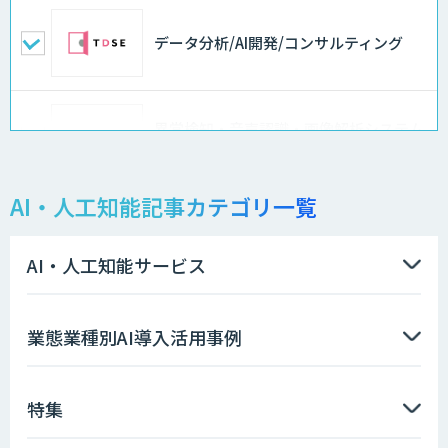
データ分析/AI開発/コンサルティング
異常検知・音声認識・画像解析システム
開発サービス
AI・人工知能記事カテゴリ一覧
物品輸出から留学生・研究者のバックチ
ェックまで自動化。輸出管理
AI「TRAFEED」
AI・人工知能サービス
AI価格調査ツールSmapra
業態業種別AI導入活用事例
特集
GENIEE SFA/CRM