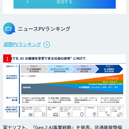
発注最適化AIソリューション
ニュースPVランキング
生産計画最適化AIソリューション
週間PVランキング
サテライトAI
BIGDAT@Analysis
Kurrant.ai
富士ソフト、「Gen.2 AI事業戦略」を発表。共通基盤整備