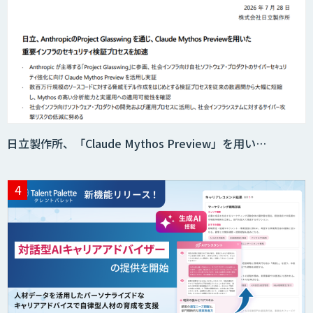
7セグ画面OCR
匠KIBIT零
日立製作所、「Claude Mythos Preview」を用い…
saki-mori
AI・DXコンサルティング伴走支援サービ
ス
AI受託開発（データ分析・画像認識）