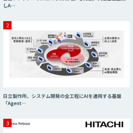
しA…
Drug Discovery AI Factory
KIBIT Amanogawa
KIBIT Eye
日立製作所、システム開発の全工程にAIを適用する基盤
「Agent…
AI・データ活用コンサルティング・受託
開発支援