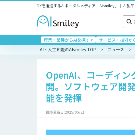
DXを推進するAIポータルメディア「AIsmiley」｜ A
検
索:
産業・業種からAIを探す
サービス・技術から
AI・人工知能のAIsmiley TOP
ニュース
OpenAI、コーディ
開。ソフトウェア開発に
能を発揮
最終更新日:2025/05/21