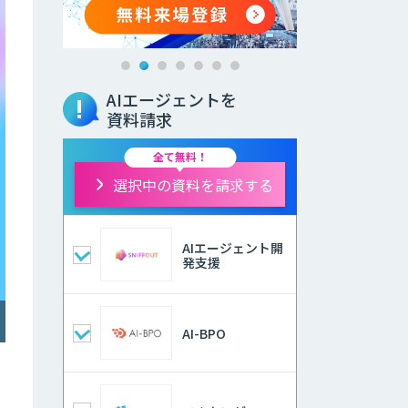
AIエージェントを
資料請求
全て無料！
選択中の資料を請求する
AIエージェント開
発支援
AI-BPO