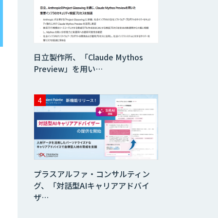
査）
異常検知AI
日立製作所、「Claude Mythos
需要予測＋業務最
Preview」を用い…
適化AIシステム
『KISS』
imprai ezCheck
JAPAN AI HR
プラスアルファ・コンサルティン
グ、「対話型AIキャリアアドバイ
ザ…
miibo