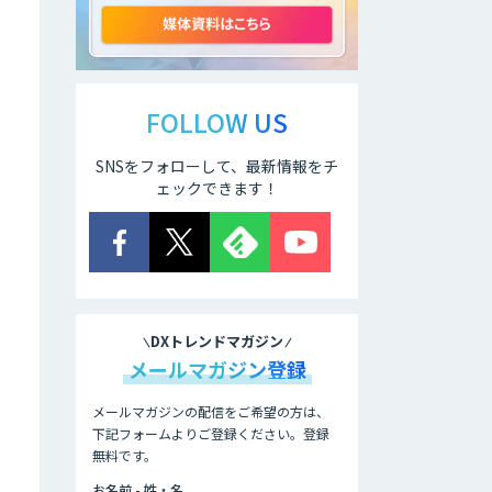
動化。輸出管理
AI「TRAFEED」
JOINT AI Flow
byGMO
FOLLOW US
SNSをフォローして、最新情報をチ
ェックできます！
AIR-NEXUS
営業支援/ 業務自
動化 AI
DXトレンドマガジン
メールマガジン登録
secondz
Agentsense
メールマガジンの配信をご希望の方は、
下記フォームよりご登録ください。登録
無料です。
法人向けAIエージ
ェント「OfficeAI
お名前 - 姓・名