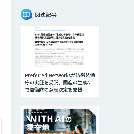
AIエージェントコ
関連記事
ース
DELTA AI AGENT
システム
ニーズを理解する
対話型AIエージェ
ント「AI’mON for
展示会」
Preferred Networksが防衛装備
庁の実証を受託。国産の生成AI
Web接客を進化さ
で自衛隊の意思決定を支援
せる対話型AIエー
ジェント
「AI’mON for
WEB」
AIエージェント構
築支援サービス