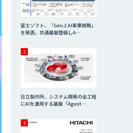
Dify導入支援
富士ソフト、「Gen.2 AI事業戦略」
を発表。共通基盤整備しA…
Dify開発支援
SELFBOT AIエ
ージェント
Dify導入・AIエー
ジェント活用支援
日立製作所、システム開発の全工程
サービス
にAIを適用する基盤「Agent…
製造業特化型オー
ダーメイドAI開発
（知財/FMEA/電気
回路/CAD/外観検