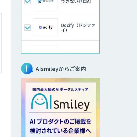
できないゼロAI
Docify（ドシファ
イ）
STORM Platform
AIsmileyからご案内
imprai ezKotae
データ分析エージ
ェント
物品輸出から留学
生・研究者のバッ
クチェックまで自