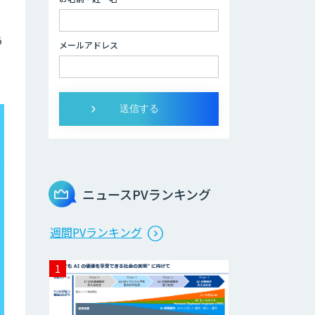
社員」
2層ナレッジ×AI
う
メールアドレス
で顧客コミュニケ
ーションを効率化
「ZEROCK」
＜Dify活用＞AIエ
ージェントDRIVE
戦略策定から実装
まで一気通貫のAI
エージェント開発
ニュースPVランキング
Explaza 生成AI
週間PVランキング
Partner｜AIエー
ジェント
業務特化型AIエー
ジェントの開発支
援「業務AIプロ」