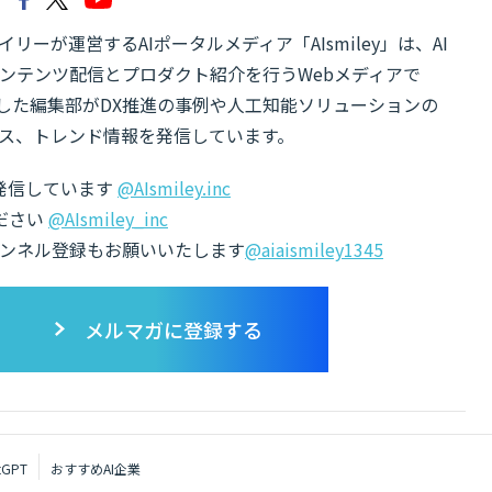
リーが運営するAIポータルメディア「AIsmiley」は、AI
ンテンツ配信とプロダクト紹介を行うWebメディアで
有した編集部がDX推進の事例や人工知能ソリューションの
ス、トレンド情報を発信しています。
でも発信しています
@AIsmiley.inc
ださい
@AIsmiley_inc
チャンネル登録もお願いいたします
@aiaismiley1345
メルマガに登録する
tGPT
おすすめAI企業