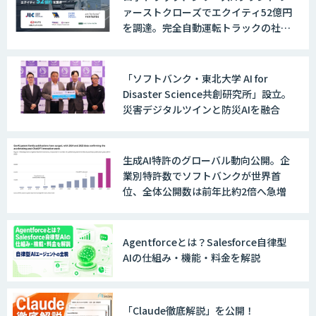
ァーストクローズでエクイティ52億円
を調達。完全自動運転トラックの社会
実装に向けた開発・実証を推進
「ソフトバンク・東北大学 AI for
Disaster Science共創研究所」設立。
災害デジタルツインと防災AIを融合
生成AI特許のグローバル動向公開。企
業別特許数でソフトバンクが世界首
位、全体公開数は前年比約2倍へ急増
Agentforceとは？Salesforce自律型
AIの仕組み・機能・料金を解説
「Claude徹底解説」を公開！