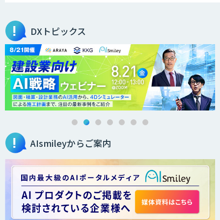
オーダーメイドAI開発
DXトピックス
ローカルLLM×RAG「Cosnex」
DXセカンドオピニオン
AIsmileyからご案内
生成AI活用コンサルティング
（BREEZE）
法人向け生成AIソリューション（受託開
発/PoC&コンサル）