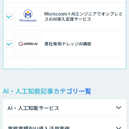
Microcosm×AIエンジニアでオンプレミ
スのAI導入支援サービス
貴社専用ナレッジAI構築
異常検知AI
AI・人工知能記事カテゴリ一覧
需要予測＋業務最適化AIシステム
『KISS』
AI・人工知能サービス
高性能 AI エンジン搭載エッジシステム
業態業種別AI導入活用事例
「VAB-5000」