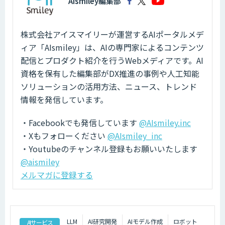
AIsmiley編集部
株式会社アイスマイリーが運営するAIポータルメデ
ィア「AIsmiley」は、AIの専門家によるコンテンツ
配信とプロダクト紹介を行うWebメディアです。AI
資格を保有した編集部がDX推進の事例や人工知能
ソリューションの活用方法、ニュース、トレンド
情報を発信しています。
・Facebookでも発信しています
@AIsmiley.inc
・Xもフォローください
@AIsmiley_inc
・Youtubeのチャンネル登録もお願いいたします
@aismiley
メルマガに登録する
LLM
AI研究開発
AIモデル作成
ロボット
AIサービス