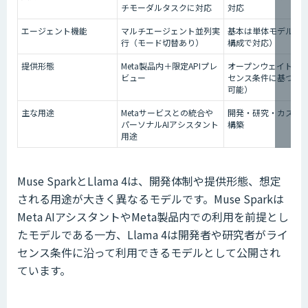
チモーダルタスクに対応
対応
エージェント機能
マルチエージェント並列実
基本は単体モデル（
行（モード切替あり）
構成で対応）
提供形態
Meta製品内＋限定APIプレ
オープンウェイト（
ビュー
センス条件に基づき
可能）
主な用途
Metaサービスとの統合や
開発・研究・カスタム
パーソナルAIアシスタント
構築
用途
Muse SparkとLlama 4は、開発体制や提供形態、想定
される用途が大きく異なるモデルです。Muse Sparkは
Meta AIアシスタントやMeta製品内での利用を前提とし
たモデルである一方、Llama 4は開発者や研究者がライ
センス条件に沿って利用できるモデルとして公開され
ています。