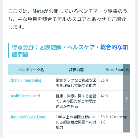
ここでは、Metaが公開しているベンチマーク結果のう
ち、主な項目を競合モデルのスコアとあわせてご紹介
します。
得意分野：図表理解・ヘルスケア・総合的な知
識問題
ベンチマーク名
評価内容
Muse Sparkのスコ
CharXiv Reasoning
論文グラフなど複雑な図
86.4
表を理解し推論する能力
HealthBench Hard
健康・医療に関する会話
42.8
で、AIの回答がどの程度
適切かを評価
Humanity’s Last Exam
100以上の学問分野にわ
50.2（Contemplatin
たる超高難度問題への対
ド）
応力