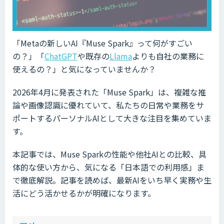
「Metaの新しいAI『Muse Spark』って何がすごい
の？」「
ChatGPT
や既存の
Llama
よりも自社の業務に
使えるの？」と気になっていませんか？
2026年4月に発表された「Muse Spark」は、複雑な推
論や画像認識に優れていて、私たちの日常や業務をサ
ポートするパーソナルAIとして大きな注目を集めていま
す。
本記事では、Muse Sparkの性能や他社AIとの比較、具
体的な使い方から、気になる「日本語での利用感」ま
で徹底解説。記事を読めば、最新AIをいち早く実務や生
活にどう活かせるかが明確になります。
ow
de