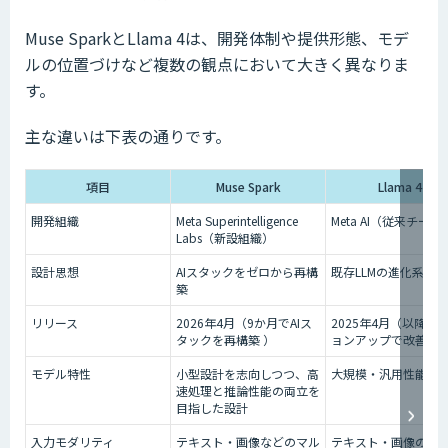
Muse SparkとLlama 4は、開発体制や提供形態、モデ
ルの位置づけなど複数の観点において大きく異なりま
す。
主な違いは下表の通りです。
項目
Muse Spark
Llama 4
開発組織
Meta Superintelligence
Meta AI（従来チーム
Labs（新設組織）
設計思想
AIスタックをゼロから再構
既存LLMの進化系
築
リリース
2026年4月（9か月でAIス
2025年4月（以降バ
タックを再構築 ）
ョンアップで改善）
モデル特性
小型設計を志向しつつ、高
大規模・汎用性能重
速処理と推論性能の両立を
目指した設計
入力モダリティ
テキスト・画像などのマル
テキスト・画像の理