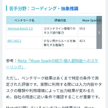
苦手分野：コーディング・抽象推論
ベンチマーク名
評価内容
Muse Sparkのスコ
Terminal-Bench 2.0
コマンドライン環境での
59.0
タスク遂行能力
ARC-AGI-2
少ない例からルールを抽
42.5
象化する推論力
参考：
Meta「Muse Sparkの紹介:個人超知能へのスケ
ーリング」
ただし、ベンチマーク結果はあくまで特定の条件で測
定された評価です。実際に利用する際には入力内容やタ
スクの種類や利用環境によって出力結果が変わるた
め、自社の用途に近い条件で確認することが重要です。
Metaが公開しているベンチマーク結果では、Muse