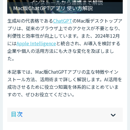
Mac版ChatGPTアプリ 使い方解説
生成AIの代表格である
ChatGPT
のMac版デスクトップア
プリは、従来のブラウザ上でのアクセスが不要となり、
利便性と効率性が向上しています。また、2024年12月
には
Apple Intelligence
と統合され、AI導入を検討する
企業や個人の活用方法にも大きな変化を及ぼしまし
た。
本記事では、Mac版ChatGPTアプリの主な特徴やイン
ストール方法、活用術まで詳しく解説します。AI活用を
成功させるために役立つ知識を体系的にまとめていま
すので、ぜひお役立てください。
ow
de
目次
[
[
]
]
sh
hi