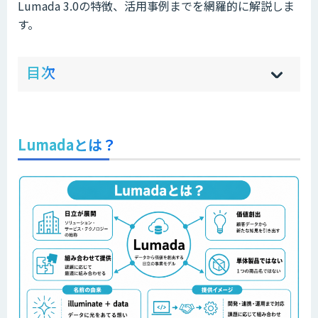
Lumada 3.0の特徴、活用事例までを網羅的に解説しま
す。
ow
de
目次
[
[
]
]
sh
hi
Lumadaとは？