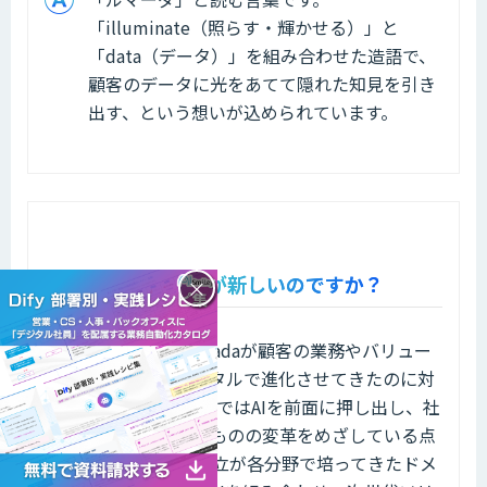
「illuminate（照らす・輝かせる）」と
「data（データ）」を組み合わせた造語で、
顧客のデータに光をあてて隠れた知見を引き
出す、という想いが込められています。
Lumada 3.0は何が新しいのですか？
×
これまでのLumadaが顧客の業務やバリュー
チェーンをデジタルで進化させてきたのに対
し、Lumada 3.0ではAIを前面に押し出し、社
会インフラそのものの変革をめざしている点
が特徴です。 日立が各分野で培ってきたドメ