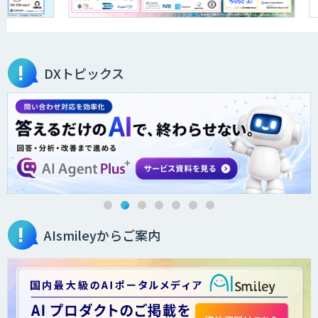
Automation 360 Managed Service
DXトピックス
『AI』AI・ChatGPTのビジネス活用を戦
略立案から開発・運用までご支援
7セグ画面OCR
AIsmileyからご案内
OPTiM 電子帳簿保存
スマートOCR