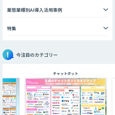
RAG Ready Converter
業態業種別AI導入活用事例
特集
LINE WORKS PaperOn
今注目のカテゴリー
AI-OCR × BPOサービス
チャットボット
AI Canvas
請求書の発行から入金消込・催促までぜ
～んぶ自動化！「invox発行請求書」