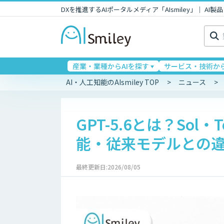
DXを推進するAIポータルメディア「AIsmiley」｜ A
検
索:
産業・業種からAIを探す
サービス・技術から
AI・人工知能のAIsmiley TOP
ニュース
GPT-5.6とは？Sol
能・従来モデルとの
最終更新日:2026/08/05