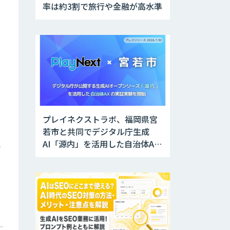
率は約3割で旅行や金融が高水準
さ
プレイネクストラボ、福岡県宮
若市と共同でデジタル庁生成
AI「源内」を活用した自治体AX
ト
実証実験を開始