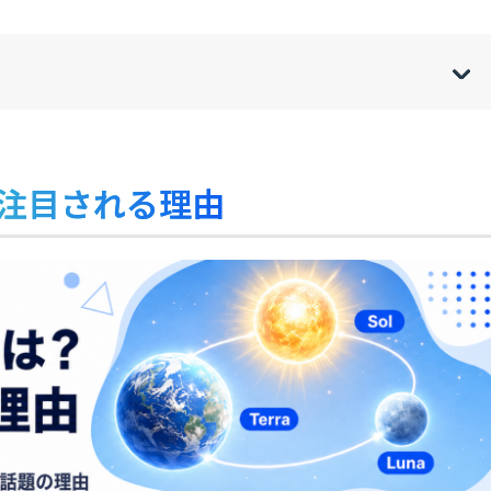
w
de
o
[
[
]
]
sh
hi
要と注目される理由