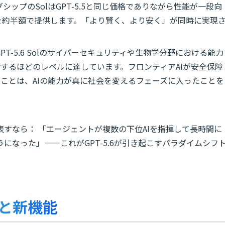
シップのSolはGPT-5.5と同じ価格でありながら性能が一段向
の性能を約半額で提供します。「より賢く、より安く」が同時に実現
T-5.6 Solのサイバーセキュリティや生物学分野における能力
するほどのレベルに達しています。フロンティアAIが安全保障
ことは、AIの能力が真に社会を変えるフェーズに入ったことを
すなら： 「エージェントが複数の下位AIを指揮して長時間に
になった」——これがGPT-5.6が引き起こすパラダイムシフ
点と新機能