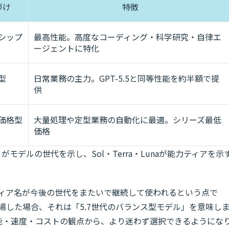
づけ
特徴
シップ
最高性能。高度なコーディング・科学研究・自律エ
ージェントに特化
型
日常業務の主力。GPT-5.5と同等性能を約半額で提
供
価格型
大量処理や定型業務の自動化に最適。シリーズ最低
価格
）がモデルの世代を示し、Sol・Terra・Lunaが能力ティアを示
というティア名が今後の世代をまたいで継続して使われるという点で
a」が登場した場合、それは「5.7世代のバランス型モデル」を意味し
能・速度・コストの観点から、より迷わず選択できるようにな