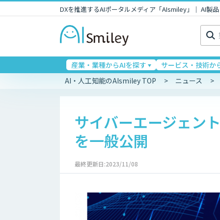
DXを推進するAIポータルメディア「AIsmiley」｜ A
検
索:
産業・業種からAIを探す
サービス・技術から
AI・人工知能のAIsmiley TOP
ニュース
サイバーエージェント
を一般公開
最終更新日:2023/11/08