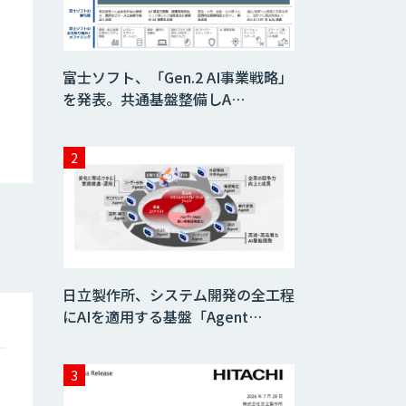
AIコール
富士ソフト、「Gen.2 AI事業戦略」
を発表。共通基盤整備しA…
imprai ezKotae
ログミーツ
powered by
GPT-4
Microcosm×AIエ
ンジニアでオンプ
レミスのAI導入支
日立製作所、システム開発の全工程
援サービス
にAIを適用する基盤「Agent…
生成AI活用 1day
ブートキャンプ