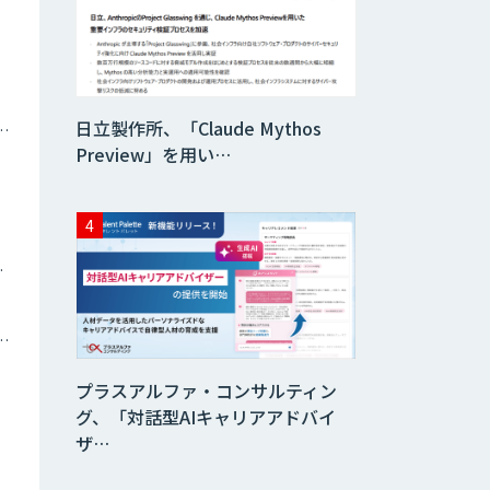
データ分析エージ
ェント
「AI課題の⽬利
日立製作所、「Claude Mythos
き」コンサルティ
ナミックプライシング
ングサービス
Preview」を用い…
フィジカルAI・AI
ロボット向け教師
データ収集・作成
ツイン
SaaS・サブスク
向け収益管理プラ
ットフォーム「ソ
トメーション・MAツール
アスク」
プラスアルファ・コンサルティン
JOINT AI Flow
グ、「対話型AIキャリアアドバイ
byGMO
ザ…