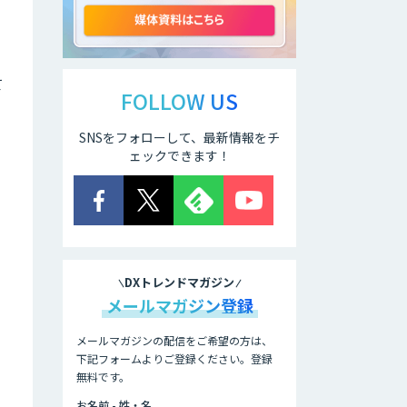
ELYZA Works
with KDDI
て
FOLLOW US
SNSをフォローして、最新情報をチ
JAPAN AI
KNOWLEDGE
ェックできます！
医療文書作成を効
率化する生成
AI「OPTiM AI ホ
スピタル」
DXトレンドマガジン
オーダーメイドAI
メールマガジン登録
人材育成研修
メールマガジンの配信をご希望の方は、
下記フォームよりご登録ください。登録
無料です。
Brain Plus for
Sales
お名前 - 姓・名