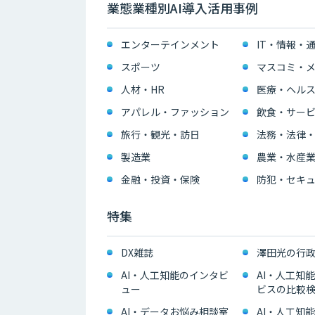
業態業種別AI導入活用事例
エンターテインメント
IT・情報・
スポーツ
マスコミ・メ
人材・HR
医療・ヘル
アパレル・ファッション
飲食・サー
旅行・観光・訪日
法務・法律
製造業
農業・水産
金融・投資・保険
防犯・セキュ
特集
DX雑誌
澤田光の行政
AI・人工知能のインタビ
AI・人工知
ュー
ビスの比較
AI・データお悩み相談室
AI・人工知