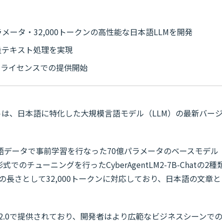
メータ・32,000トークンの高性能な日本語LLMを開発
容量テキスト処理を実現
ンライセンスでの提供開始
トは、日本語に特化した大規模言語モデル（LLM）の最新バー
語データで事前学習を行なった70億パラメータのベースモデル
形式でのチューニングを行ったCyberAgentLM2-7B-Chatの2種
tは入出力の長さとして32,000トークンに対応しており、日本語の文章と
。
nse 2.0で提供されており、開発者はより広範なビジネスシーンで