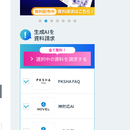
生成AIを
資料請求
全て無料！
選択中の資料を請求する
PKSHA FAQ
神対応AI