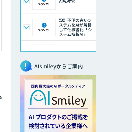
AI鬼教官
設計不明の古いシ
ステムをAIが解析
して仕様書化「シ
ステム解析AI」
LLMOチェキ
AIsmileyからご案内
ジ
AIエージェント開
発支援
類
AIエンジニアアカ
デミー（バイブコ
ーディング研修）
の
aiDAPTIV+