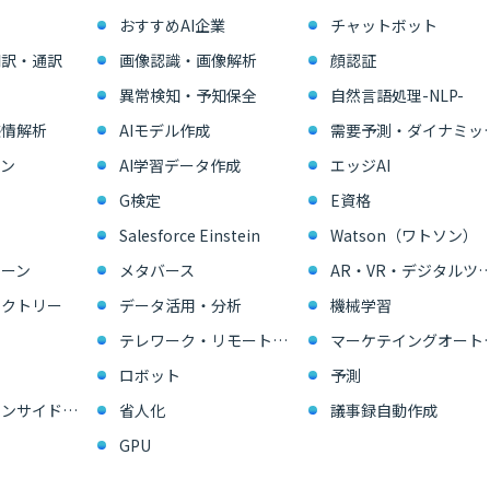
おすすめAI企業
チャットボット
翻訳・通訳
画像認識・画像解析
顔認証
異常検知・予知保全
自然言語処理-NLP-
感情解析
AIモデル作成
需要予測・ダイ
ン
AI学習データ作成
エッジAI
G検定
E資格
Salesforce Einstein
Watson（ワトソン）
ーン
メタバース
AR・VR・デジタル
ァクトリー
データ活用・分析
機械学習
テレワーク・リモートワーク
マーケテイングオー
ロボット
予測
営業支援・インサイドセールス
省人化
議事録自動作成
GPU