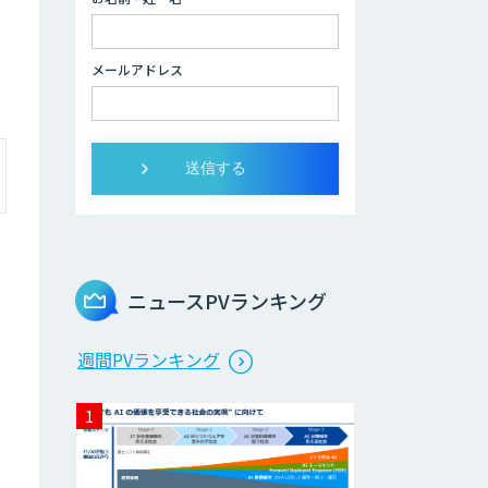
データ分析/AI開
発/コンサルティン
メールアドレス
グ
Docify（ドシファ
イ）
STORM Platform
ニュースPVランキング
Cogent AI
週間PVランキング
Cabinet
AI/DX研修