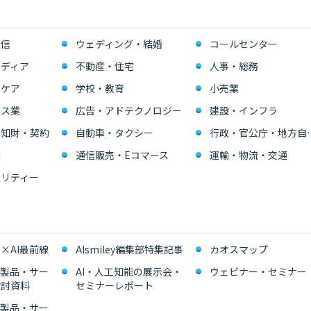
通信
ウェディング・結婚
コールセンター
ディア
不動産・住宅
人事・総務
スケア
学校・教育
小売業
ビス業
広告・アドテクノロジー
建設・インフラ
・知財・契約
自動車・タクシー
行政・官公
業
通信販売・Eコマース
運輸・物流・交通
リティー
×AI最前線
AIsmiley編集部特集記事
カオスマップ
能製品・サー
AI・人工知能の展示会・
ウェビナー・セミナー
検討資料
セミナーレポート
能製品・サー