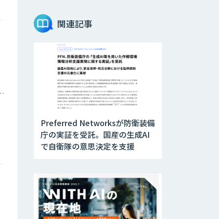
Teachme Biz
関連記事
AIR-NEXUS
Acompany セキ
庁・地方自治体
ュアチャット
Preferred Networksが防衛装備
AI価格調査ツール
庁の実証を受託。国産の生成AI
Smapra
で自衛隊の意思決定を支援
secondz
Agentsense