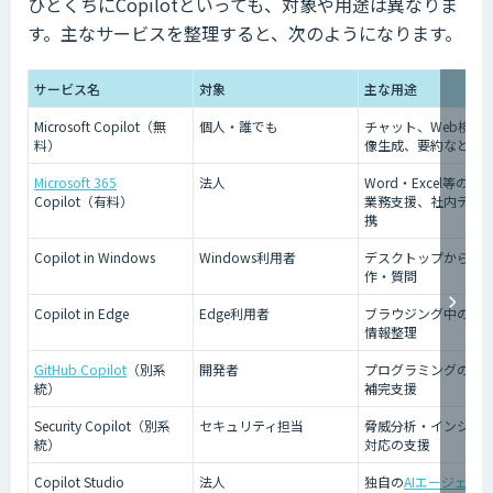
ひとくちにCopilotといっても、対象や用途は異なりま
す。主なサービスを整理すると、次のようになります。
サービス名
対象
主な用途
Microsoft Copilot（無
個人・誰でも
チャット、Web検索
料）
像生成、要約など
Microsoft 365
法人
Word・Excel等のOffi
Copilot（有料）
業務支援、社内デー
携
Copilot in Windows
Windows利用者
デスクトップからの
作・質問
Copilot in Edge
Edge利用者
ブラウジング中の要
情報整理
GitHub Copilot
（別系
開発者
プログラミングのコ
統）
補完支援
Security Copilot（別系
セキュリティ担当
脅威分析・インシデ
統）
対応の支援
Copilot Studio
法人
独自の
AIエージェン