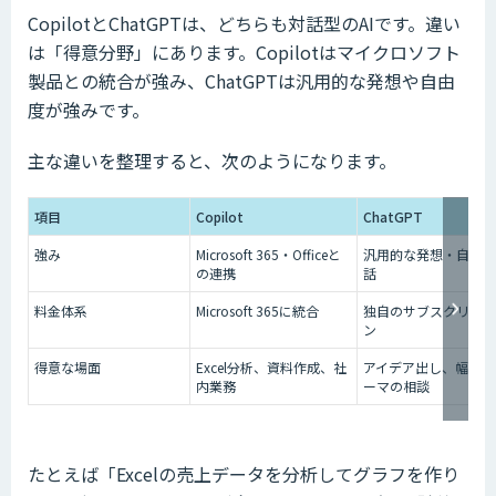
CopilotとChatGPTは、どちらも対話型のAIです。違い
は「得意分野」にあります。Copilotはマイクロソフト
製品との統合が強み、ChatGPTは汎用的な発想や自由
度が強みです。
主な違いを整理すると、次のようになります。
項目
Copilot
ChatGPT
強み
Microsoft 365・Officeと
汎用的な発想・自由な
の連携
話
料金体系
Microsoft 365に統合
独自のサブスクリプシ
ン
得意な場面
Excel分析、資料作成、社
アイデア出し、幅広い
内業務
ーマの相談
たとえば「Excelの売上データを分析してグラフを作り