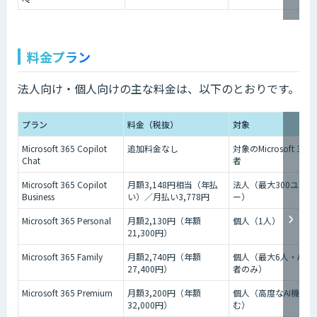
料金プラン
法人向け・個人向けの主な料金は、以下のとおりです。
プラン
料金（税抜）
対象
Microsoft 365 Copilot
追加料金なし
対象のMicrosoft 36
Chat
者
Microsoft 365 Copilot
月額3,148円相当（年払
法人（最大300ユーザ
Business
い）／月払い3,778円
ー）
Microsoft 365 Personal
月額2,130円（年額
個人（1人）
21,300円）
Microsoft 365 Family
月額2,740円（年額
個人（最大6人・AIは
27,400円）
者のみ）
Microsoft 365 Premium
月額3,200円（年額
個人（高度なAI機能
32,000円）
む）