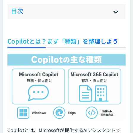
ow
de
目次
[
[
]
]
sh
hi
Copilotとは？まず「種類」を整理しよう
Copilotとは、Microsoftが提供するAIアシスタントで