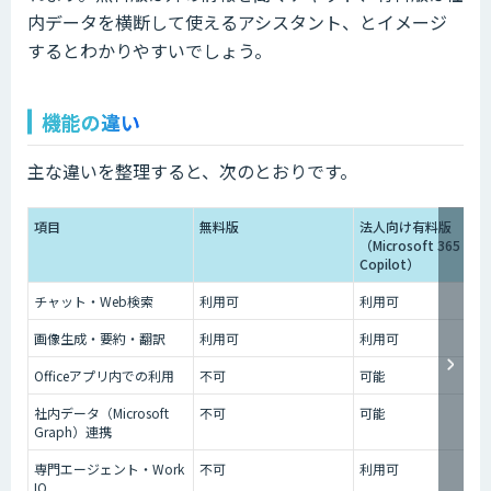
内データを横断して使えるアシスタント、とイメージ
するとわかりやすいでしょう。
機能の違い
主な違いを整理すると、次のとおりです。
項目
無料版
法人向け有料版
（Microsoft 365
Copilot）
チャット・Web検索
利用可
利用可
画像生成・要約・翻訳
利用可
利用可
Officeアプリ内での利用
不可
可能
社内データ（Microsoft
不可
可能
Graph）連携
専門エージェント・Work
不可
利用可
IQ