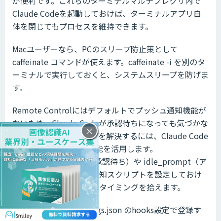
が便利です。これらのターミナルマルチプレクサ内で
Claude Codeを起動しておけば、ターミナルアプリ自
体を閉じてもプロセスを維持できます。
Macユーザーなら、PCのスリープ防止策として
caffeinate コマンドが使えます。caffeinate -i を別のタ
ーミナルで実行しておくと、システムスリープを防げま
す。
Remote Controlにはデフォルトでプッシュ通知機能が
ないため、Claude Codeが承認待ちになっても気づかな
×
いことがあります。これを解決するには、Claude Code
のNotification Hook機能を活用します。
permission_prompt（承認待ち）や idle_prompt（ア
イドル状態）に対して通知スクリプトを設定しておけ
ば、入力が必要になったタイミングを拾えます。
通知は ~/.claude/settings.json のhooks設定で登録す