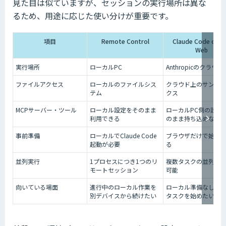
見た目は似ていますが、セッションの実行場所は異な
るため、用途に応じた使い分けが重要です。
項目
Remote Control
Claude Code on t
Web
実行場所
ローカルPC
Anthropicのクラウ
ファイルアクセス
ローカルのファイルシス
クラウド上のサンド
テム
クス
MCPサーバー・ツール
ローカル設定をそのまま
ローカルPC側の設定
利用できる
のまま持ち込めない
事前準備
ローカルでClaude Code
ブラウザだけで始め
起動が必要
る
並列実行
1プロセスにつき1つのリ
複数タスクの並列実
モートセッション
可能
向いている場面
進行中のローカル作業を
ローカル準備なしで
別デバイスから続けたい
タスクを始めたい