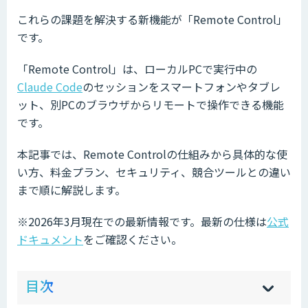
これらの課題を解決する新機能が「Remote Control」
です。
「Remote Control」は、ローカルPCで実行中の
Claude Code
のセッションをスマートフォンやタブレ
ット、別PCのブラウザからリモートで操作できる機能
です。
本記事では、Remote Controlの仕組みから具体的な使
い方、料金プラン、セキュリティ、競合ツールとの違い
まで順に解説します。
※2026年3月現在での最新情報です。最新の仕様は
公式
ドキュメント
をご確認ください。
ow
de
目次
[
[
]
]
sh
hi