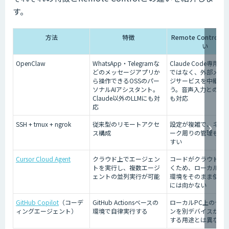
す。
方法
特徴
Remote Control
い
OpenClaw
WhatsApp・Telegramな
Claude Code専用の
どのメッセージアプリか
ではなく、外部メッ
ら操作できるOSSのパー
ジサービスを中継し
ソナルAIアシスタント。
う。音声入力との連
Claude以外のLLMにも対
も対応
応
SSH + tmux + ngrok
従来型のリモートアクセ
設定が複雑で、ネッ
ス構成
ーク周りの管理も増
すい
Cursor Cloud Agent
クラウド上でエージェン
コードがクラウド上
トを実行し、複数エージ
くため、ローカルPC
ェントの並列実行が可能
環境をそのまま使う
には向かない
GitHub Copilot
（コーデ
GitHub Actionsベースの
ローカルPC上のセッ
ィングエージェント）
環境で自律実行する
ンを別デバイスから
する用途とは異なる